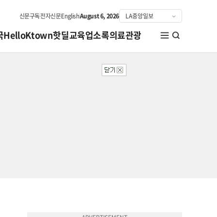
신문구독
전자신문
English
August 6, 2026
국
HelloKtown
핫딜
교육
업소록
의료관광