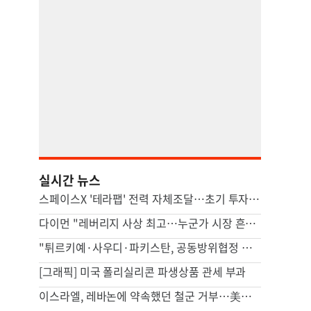
실시간 뉴스
스페이스X '테라팹' 전력 자체조달…초기 투자 24조원
다이먼 "레버리지 사상 최고…누군가 시장 흔들 위험"
"튀르키예·사우디·파키스탄, 공동방위협정 체결 예정"
[그래픽] 미국 폴리실리콘 파생상품 관세 부과
이스라엘, 레바논에 약속했던 철군 거부…美중재 삐그덕