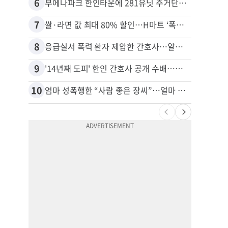
6
16
부에나파크 한인타운에 281유닛 주거단지 들어선다
7
17
쌀·라면 값 최대 80% 할인…H마트 ‘폭탄 세일’
8
18
응급실서 폭력 환자 제압한 간호사…알고 보니
9
19
'14년째 도피' 한인 간호사 공개 수배…메디케어 사기 유죄
10
20
엄마 성폭행한 “사람 좋은 장씨”…얼마 뒤 딸 배도 불러왔다