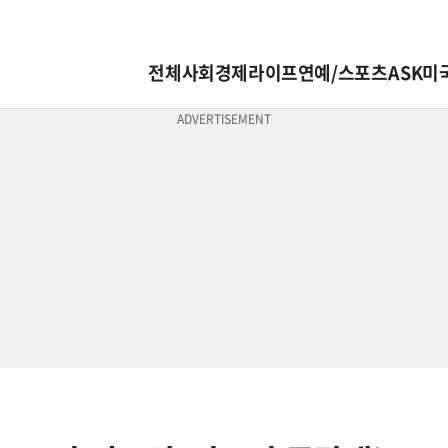
전체
사회
경제
라이프
연예/스포츠
ASK미