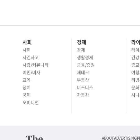
사회
경제
라
사회
경제
라이
사건사고
생활경제
건강
사람/커뮤니티
금융/증권
종교
이민/비자
재테크
여행 
교육
부동산
리빙
정치
비즈니스
문화 
국제
자동차
시니
오피니언
ABOUT
ADVERTISING
P