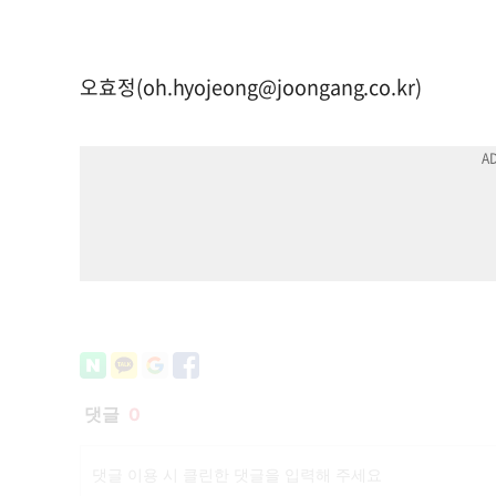
오효정(
oh.hyojeong@joongang.co.kr
)