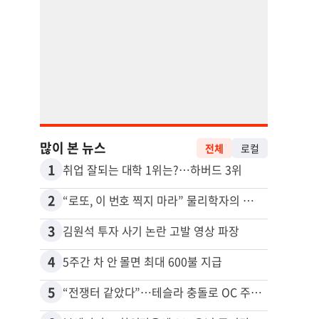
많이 본 뉴스
전체
로컬
1
11
취업 잘되는 대학 1위는?…하버드 3위
2
12
“로또, 이 번호 찍지 마라” 물리학자의 당첨금 높이는 비밀
3
13
김원석 투자 사기 논란 고발 영상 파장
4
14
5주간 차 안 몰면 최대 600불 지급
5
15
“전쟁터 같았다”…테슬라 충돌로 OC 주택 4채 파손