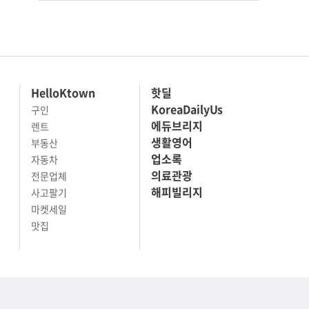
HelloKtown
핫딜
KoreaDailyUs
구인
에듀브리지
렌트
생활영어
부동산
업소록
자동차
의료관광
전문업체
해피빌리지
사고팔기
마켓세일
맛집