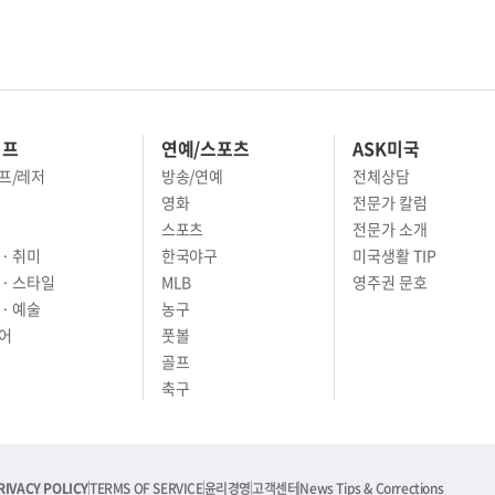
이프
연예/스포츠
ASK미국
프/레저
방송/연예
전체상담
영화
전문가 칼럼
스포츠
전문가 소개
· 취미
한국야구
미국생활 TIP
 · 스타일
MLB
영주권 문호
· 예술
농구
어
풋볼
골프
축구
RIVACY POLICY
TERMS OF SERVICE
윤리경영
고객센터
News Tips & Corrections