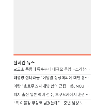
실시간 뉴스
교도소 폭동에 특수부대 대규모 투입…스리랑카서 3명 사망
태평양 섬나라들 "이달말 정상회의에 대만 참석"…중국 반발할듯
이란 "호르무즈 재개방 합의 근접…美, MOU 위반 배상해야"
피지 출신 일본 럭비 선수, 후쿠오카에서 훈련 중 열사병 사망
“목 이물감 무심코 넘겼는데”…중년 남성 노리는 ‘침묵의 암’ [Health&]