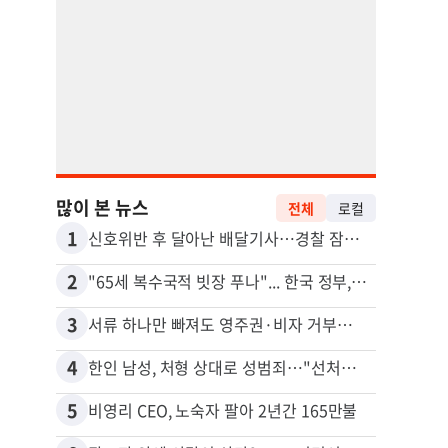
많이 본 뉴스
전체
로컬
1
11
신호위반 후 달아난 배달기사…경찰 잠복해 잡고보니 ‘반전’
2
12
"65세 복수국적 빗장 푸나"... 한국 정부, 연령 완화 전면 추진
3
13
서류 하나만 빠져도 영주권·비자 거부…심사관 재량권 대폭 확대
김원석
4
14
한인 남성, 처형 상대로 성범죄…"선처해줬더니 배신자 취급"
5
15
비영리 CEO, 노숙자 팔아 2년간 165만불