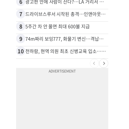
6
16
광고판 안에 사람이 산다?…LA 거리서 화제
7
17
드라이브스루서 시작된 총격…인앤아웃 참사 영상 공개
포드 
8
18
5주간 차 안 몰면 최대 600불 지급
9
19
74m짜리 보잉777, 화물기 변신…격납고서 ‘보물’ 찾는 인천공항
10
20
천하람, 현역 의원 최초 신병교육 입소…논산서 2박3일 생활