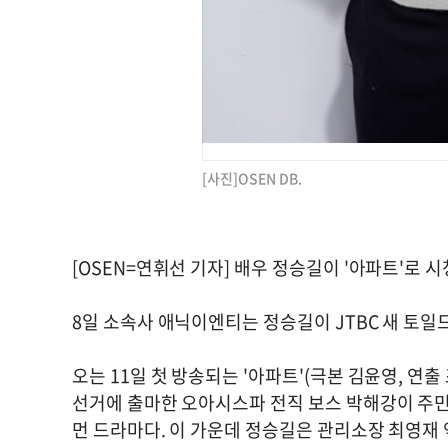
[사진]OSEN DB.
[OSEN=연휘선 기자] 배우 정승길이 '아파트'로 
8일 소속사 애닉이엔티는 정승길이 JTBC 새 토일
오는 11일 첫 방송되는 '아파트'(극본 김윤영, 연
선거에 출마한 오아시스파 전직 보스 박해강이 주민
먼 드라마다. 이 가운데 정승길은 관리소장 최영재 