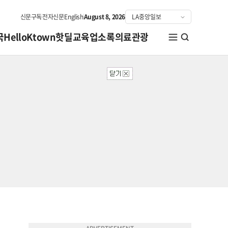
신문구독
전자신문
English
August 8, 2026
국
HelloKtown
핫딜
교육
업소록
의료관광