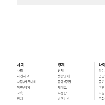
사회
경제
라
사회
경제
라이
사건사고
생활경제
건강
사람/커뮤니티
금융/증권
종교
이민/비자
재테크
여행 
교육
부동산
리빙