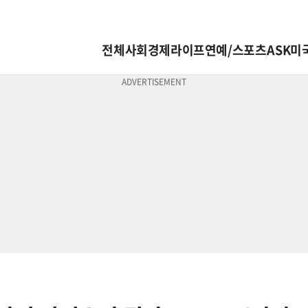
전체
사회
경제
라이프
연예/스포츠
ASK미