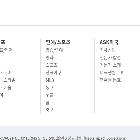
이프
연예/스포츠
ASK미국
프/레저
방송/연예
전체상담
영화
전문가 칼럼
스포츠
전문가 소개
· 취미
한국야구
미국생활 TIP
 · 스타일
MLB
영주권 문호
· 예술
농구
어
풋볼
골프
축구
RIVACY POLICY
TERMS OF SERVICE
윤리경영
고객센터
News Tips & Corrections