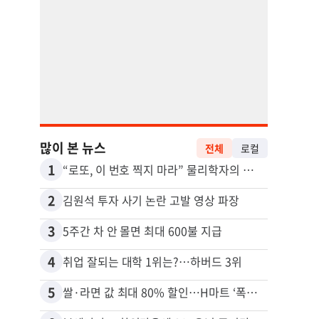
많이 본 뉴스
전체
로컬
1
11
“로또, 이 번호 찍지 마라” 물리학자의 당첨금 높이는 비밀
2
12
김원석 투자 사기 논란 고발 영상 파장
3
13
5주간 차 안 몰면 최대 600불 지급
4
14
취업 잘되는 대학 1위는?…하버드 3위
5
15
쌀·라면 값 최대 80% 할인…H마트 ‘폭탄 세일’