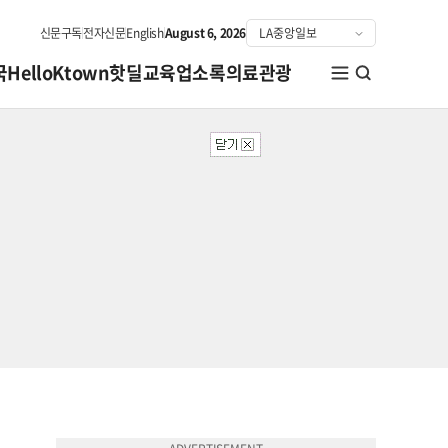
신문구독
전자신문
English
August 6, 2026
국
HelloKtown
핫딜
교육
업소록
의료관광