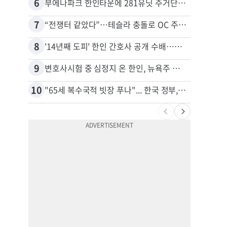
6
16
부에나파크 한인타운에 281유닛 주거단지 들어선다
7
17
“전쟁터 같았다”…테슬라 충돌로 OC 주택 4채 파손
8
18
'14년째 도피' 한인 간호사 공개 수배…메디케어 사기 유죄
9
19
변호사시험 중 심정지 온 한인, 뉴욕주 제소
10
20
"65세 복수국적 빗장 푸나"... 한국 정부, 연령 완화 전면 추진