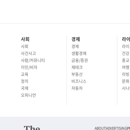
사회
경제
라
사회
경제
라이
사건사고
생활경제
건강
사람/커뮤니티
금융/증권
종교
이민/비자
재테크
여행 
교육
부동산
리빙
정치
비즈니스
문화 
국제
자동차
시니
오피니언
ABOUT
ADVERTISING
P