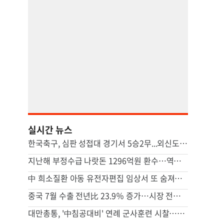
실시간 뉴스
한국축구, 심판 성접대 경기서 5승2무...외신도 보도 ‘국제 망신’
지난해 부정수급 나랏돈 1296억원 환수…역대 최대 규모
中 희소질환 아동 유전자편집 임상서 또 숨져…안전성 논란 확산
중국 7월 수출 전년比 23.9％ 증가…시장 전망 넘어서
대만총통, '中침공대비' 연례 군사훈련 시찰…타이베이항 점검