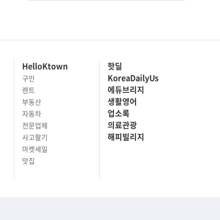
HelloKtown
핫딜
KoreaDailyUs
구인
에듀브리지
렌트
생활영어
부동산
업소록
자동차
의료관광
전문업체
해피빌리지
사고팔기
마켓세일
맛집