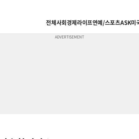
전체
사회
경제
라이프
연예/스포츠
ASK미