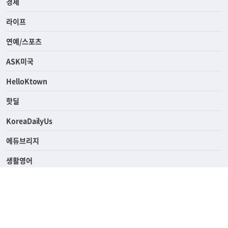
경제
라이프
연예/스포츠
ASK미국
HelloKtown
핫딜
KoreaDailyUs
에듀브리지
생활영어
업소록
의료관광
해피빌리지