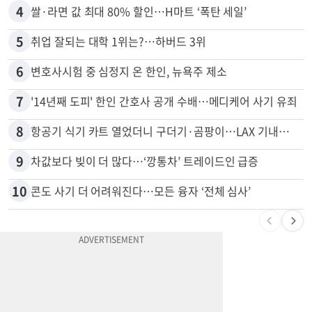
4
쌀·라면 값 최대 80% 할인…H마트 ‘폭탄 세일’
5
취업 잘되는 대학 1위는?…하버드 3위
6
변호사시험 중 심정지 온 한인, 뉴욕주 제소
7
'14년째 도피' 한인 간호사 공개 수배…메디케어 사기 유죄
8
항공기 식기 카트 열었더니 구더기·곰팡이…LAX 기내식 업체 논란
9
차값보다 빚이 더 많다…‘깡통차’ 트레이드인 급증
10
콘도 사기 더 어려워진다…모든 융자 ‘전체 심사’