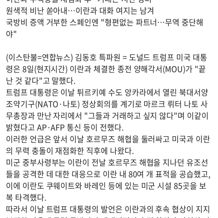
원색적 비난 쏟아내…이란과 대화 여지는 남겨
국방비 증액 거부한 스페인엔 "형편없는 파트너…무역 중단해
야"
(이스탄불=연합뉴스) 김동호 특파원 = 도널드 트럼프 미국 대통
령은 8일(현지시간) 이란과 체결한 종전 양해각서(MOU)가 "끝
난 것 같다"고 말했다.
트럼프 대통령은 이날 튀르키예 수도 앙카라에서 열린 북대서양
조약기구(NATO·나토) 정상회의를 계기로 마르크 뤼터 나토 사
무총장과 만난 자리에서 "그들과 거래하고 싶지 않다"며 이같이
밝혔다고 AP·AFP 통신 등이 전했다.
이러한 언급은 앞서 이날 호르무즈 해협을 둘러싸고 미국과 이란
의 무력 충돌이 재점화한 직후에 나왔다.
미군 중부사령부는 이란이 전날 호르무즈 해협을 지나던 유조선
들을 공격한 데 대한 대응으로 이란 내 80여 개 표적을 공습했고,
이에 이란도 쿠웨이트와 바레인 등에 있는 미군 시설 85곳을 보
복 타격했다.
따라서 이날 트럼프 대통령의 발언은 이란과의 후속 협상이 지지