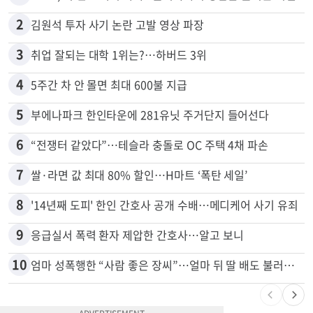
2
김원석 투자 사기 논란 고발 영상 파장
3
취업 잘되는 대학 1위는?…하버드 3위
4
5주간 차 안 몰면 최대 600불 지급
5
부에나파크 한인타운에 281유닛 주거단지 들어선다
6
“전쟁터 같았다”…테슬라 충돌로 OC 주택 4채 파손
7
쌀·라면 값 최대 80% 할인…H마트 ‘폭탄 세일’
8
'14년째 도피' 한인 간호사 공개 수배…메디케어 사기 유죄
9
응급실서 폭력 환자 제압한 간호사…알고 보니
10
엄마 성폭행한 “사람 좋은 장씨”…얼마 뒤 딸 배도 불러왔다