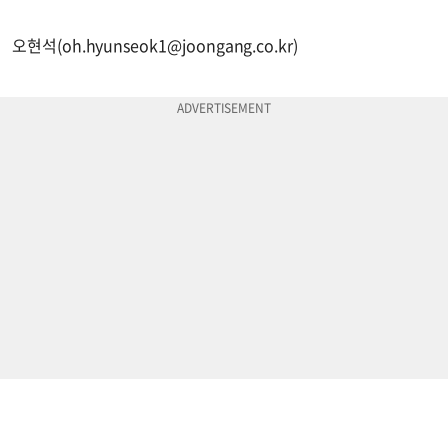
오현석(
oh.hyunseok1@joongang.co.kr
)