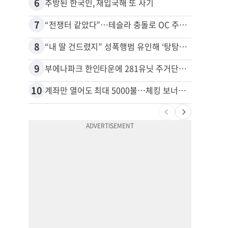
6
16
추방된 한국인, 재입국해 또 사기
7
17
“전쟁터 같았다”…테슬라 충돌로 OC 주택 4채 파손
8
18
“내 딸 건드렸지” 성폭행범 유인해 ‘탕탕’…아빠의 복수 결말
9
19
부에나파크 한인타운에 281유닛 주거단지 들어선다
10
20
계좌만 열어도 최대 5000불…체킹 보너스 무한 경쟁