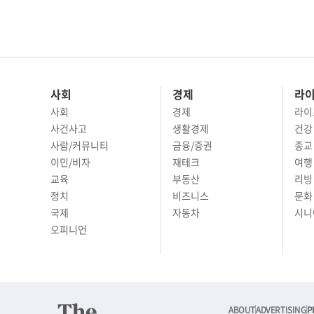
사회
경제
라
사회
경제
라이
사건사고
생활경제
건강
사람/커뮤니티
금융/증권
종교
이민/비자
재테크
여행 
교육
부동산
리빙
정치
비즈니스
문화 
국제
자동차
시니
오피니언
ABOUT
ADVERTISING
P