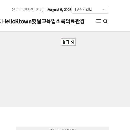
신문구독
전자신문
English
August 6, 2026
국
HelloKtown
핫딜
교육
업소록
의료관광