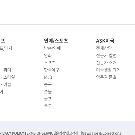
이프
연예/스포츠
ASK미국
프/레저
방송/연예
전체상담
영화
전문가 칼럼
스포츠
전문가 소개
· 취미
한국야구
미국생활 TIP
 · 스타일
MLB
영주권 문호
· 예술
농구
어
풋볼
골프
축구
RIVACY POLICY
TERMS OF SERVICE
윤리경영
고객센터
News Tips & Corrections