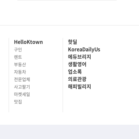
HelloKtown
핫딜
KoreaDailyUs
구인
에듀브리지
렌트
생활영어
부동산
업소록
자동차
의료관광
전문업체
해피빌리지
사고팔기
마켓세일
맛집