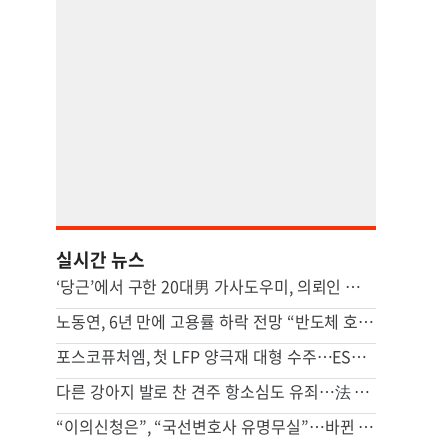
실시간 뉴스
‘당근’에서 구한 20대男 가사도우미, 의뢰인 모친 유품 훔쳤다
노동연, 6년 만에 고용률 하락 전망 “반도체 호황, 고용 파급 적어”
포스코퓨처엠, 첫 LFP 양극재 대형 수주…ESS 공략 본격화
다른 강아지 발로 찬 견주 항소심도 유죄…法 “날아갈 정도로 세게 차”
“이의신청은”, “국선변호사 유명무실”…바뀐 형소법에 경찰청 달려간 피해자단체