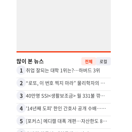
많이 본 뉴스
전체
로컬
1
11
취업 잘되는 대학 1위는?…하버드 3위
유학생
2
12
“로또, 이 번호 찍지 마라” 물리학자의 당첨금 높이는 비밀
3
13
40만명 SSI<생활보조금> 월 331불 깎이나
4
14
'14년째 도피' 한인 간호사 공개 수배…메디케어 사기 유죄
5
15
[포커스] 메디캘 대폭 개편…자산한도 84% 축소