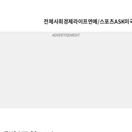
전체
사회
경제
라이프
연예/스포츠
ASK미