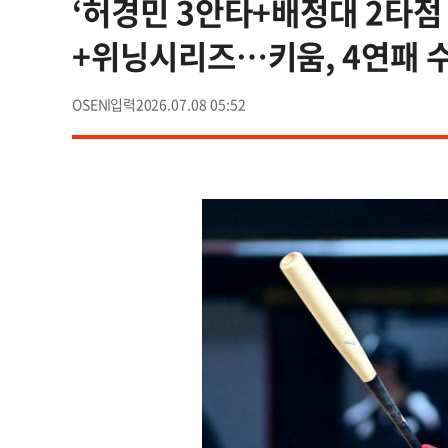
‘허경민 3안타+배정대 2타점 
+위닝시리즈…키움, 4연패 수
OSEN
2026.07.08 05:52