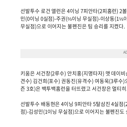
선발투수 로건 앨런은 4이닝 7피안타(2피홈런) 2
민(0이닝 0실점)-주권(⅔이닝 무실점)-이상동(1⅓
무실점)으로 이어지는 불펜진은 팀 승리를 지켰다.
키움은 서건창(2루수) 안치홍(지명타자) 맷 데이비
견수) 김건희(포수) 권동진(유격수) 여동욱(3루수)
즌 3호)은 백투백홈런을 터뜨렸고 서건창은 멀티히
선발투수 배동현은 4이닝 9피안타 5탈삼진 4실점(2
점)-김성민(1이닝 무실점)으로 이어지는 불펜진도 