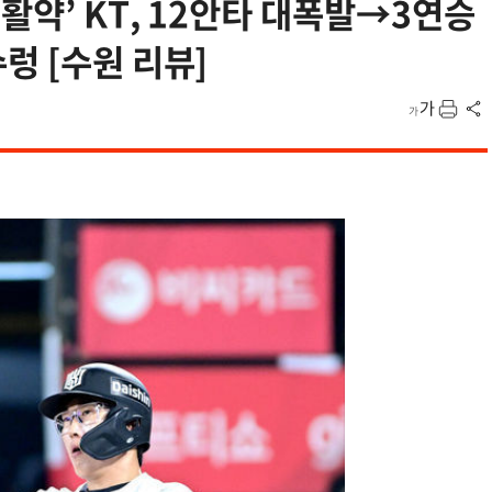
활약’ KT, 12안타 대폭발→3연승
렁 [수원 리뷰]