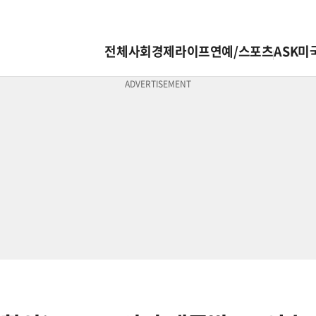
전체
사회
경제
라이프
연예/스포츠
ASK미