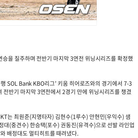
가 3연승을 질주하며 전반기 마지막 3연전 위닝시리즈를 확정했
행 SOL Bank KBO리그’ 키움 히어로즈와의 경기에서 7-3
며 전반기 마지막 3연전에서 2경기 만에 위닝시리즈를 챙겼
KT는 최원준(지명타자) 김현수(1루수) 안현민(우익수) 샘
배정대(중견수) 한승택(포수) 권동진(유격수)으로 선발 라인업
수와 배정대도 멀티히트를 때려냈다.