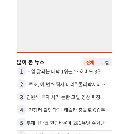
많이 본 뉴스
전체
로컬
1
11
취업 잘되는 대학 1위는?…하버드 3위
2
12
“로또, 이 번호 찍지 마라” 물리학자의 당첨금 높이는 비밀
3
13
김원석 투자 사기 논란 고발 영상 파장
4
14
“전쟁터 같았다”…테슬라 충돌로 OC 주택 4채 파손
5
15
부에나파크 한인타운에 281유닛 주거단지 들어선다