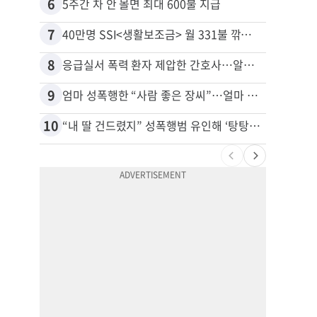
6
16
5주간 차 안 몰면 최대 600불 지급
7
17
40만명 SSI<생활보조금> 월 331불 깎이나
8
18
응급실서 폭력 환자 제압한 간호사…알고 보니
9
19
엄마 성폭행한 “사람 좋은 장씨”…얼마 뒤 딸 배도 불러왔다
유학생
10
20
“내 딸 건드렸지” 성폭행범 유인해 ‘탕탕’…아빠의 복수 결말
추방된