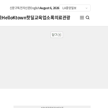
신문구독
전자신문
English
August 6, 2026
국
HelloKtown
핫딜
교육
업소록
의료관광