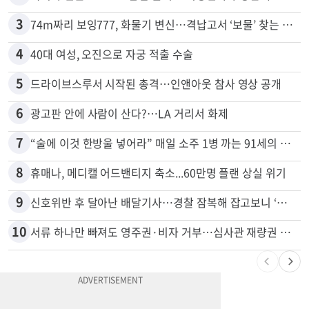
3
74m짜리 보잉777, 화물기 변신…격납고서 ‘보물’ 찾는 인천공항
4
40대 여성, 오진으로 자궁 적출 수술
5
드라이브스루서 시작된 총격…인앤아웃 참사 영상 공개
6
광고판 안에 사람이 산다?…LA 거리서 화제
7
“술에 이것 한방울 넣어라” 매일 소주 1병 까는 91세의 철칙
8
휴매나, 메디캘 어드밴티지 축소...60만명 플랜 상실 위기
9
신호위반 후 달아난 배달기사…경찰 잠복해 잡고보니 ‘반전’
10
서류 하나만 빠져도 영주권·비자 거부…심사관 재량권 대폭 확대