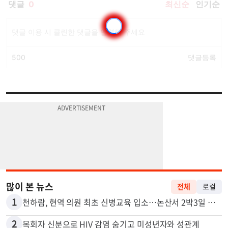
많이 본 뉴스
전체
로컬
1
천하람, 현역 의원 최초 신병교육 입소…논산서 2박3일 생활
2
목회자 신분으로 HIV 감염 숨기고 미성년자와 성관계