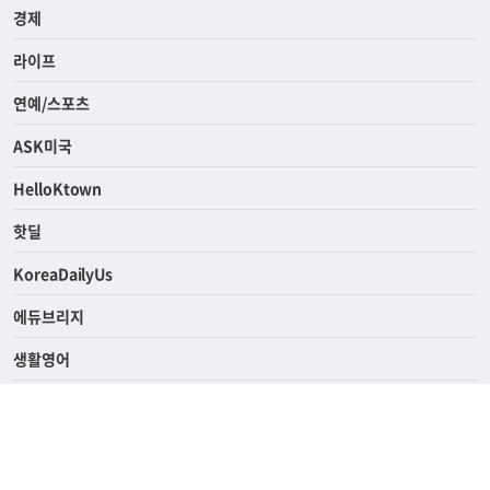
사회
경제
라이프
연예/스포츠
ASK미국
HelloKtown
핫딜
KoreaDailyUs
에듀브리지
생활영어
업소록