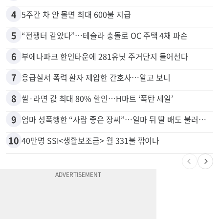
3
김원석 투자 사기 논란 고발 영상 파장
4
5주간 차 안 몰면 최대 600불 지급
5
“전쟁터 같았다”…테슬라 충돌로 OC 주택 4채 파손
6
부에나파크 한인타운에 281유닛 주거단지 들어선다
7
응급실서 폭력 환자 제압한 간호사…알고 보니
8
쌀·라면 값 최대 80% 할인…H마트 ‘폭탄 세일’
9
엄마 성폭행한 “사람 좋은 장씨”…얼마 뒤 딸 배도 불러왔다
10
40만명 SSI<생활보조금> 월 331불 깎이나