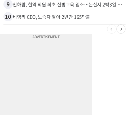
9
천하람, 현역 의원 최초 신병교육 입소…논산서 2박3일 생활
10
비영리 CEO, 노숙자 팔아 2년간 165만불