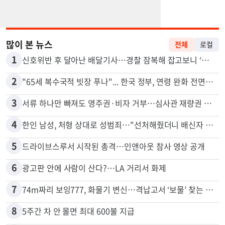
많이 본 뉴스
전체
로컬
1
신호위반 후 달아난 배달기사…경찰 잠복해 잡고보니 ‘반전’
2
"65세 복수국적 빗장 푸나"... 한국 정부, 연령 완화 전면 추진
3
서류 하나만 빠져도 영주권·비자 거부…심사관 재량권 대폭 확대
4
한인 남성, 처형 상대로 성범죄…"선처해줬더니 배신자 취급"
5
드라이브스루서 시작된 총격…인앤아웃 참사 영상 공개
6
광고판 안에 사람이 산다?…LA 거리서 화제
7
74m짜리 보잉777, 화물기 변신…격납고서 ‘보물’ 찾는 인천공항
8
5주간 차 안 몰면 최대 600불 지급