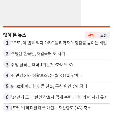
많이 본 뉴스
전체
로컬
1
“로또, 이 번호 찍지 마라” 물리학자의 당첨금 높이는 비밀
2
추방된 한국인, 재입국해 또 사기
3
취업 잘되는 대학 1위는?…하버드 3위
4
40만명 SSI<생활보조금> 월 331불 깎이나
5
9000채 파괴한 이튼 산불, 공식 원인 밝혀졌다
6
'14년째 도피' 한인 간호사 공개 수배…메디케어 사기 유죄
7
[포커스] 메디캘 대폭 개편…자산한도 84% 축소