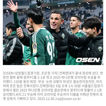
[OSEN=상암월드컵경기장, 조은정 기자] 전북현대가 끝내 정상에 섰다. 연
장전 혈투 끝에 광주FC를 2-1로 꺾고 2025 하나은행 코리아컵 우승을 차
지했다. 120분 동안 퇴장·부상·논란 상황이 뒤섞인 결승전이었지만, 마지
막에 웃은 팀은 전북이었다.전북현대는 6일 오후 1시 30분 서울월드컵경기
장에서 열린 2025 하나은행 코리아컵 결승전에서 광주FC와 맞붙어 2-1로
승리했다.K리그1 우승에 이어 코리아컵 우승까지 더블을 이뤄낸 전북의 포
옛 감독이 기뻐하고 있다. 2025.12.06 /
cej@osen.co.kr