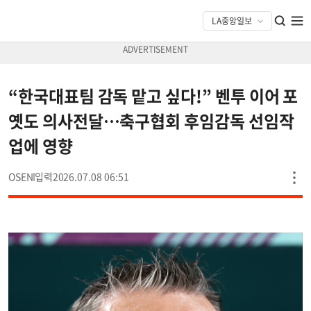
“한국대표팀 감독 맡고 싶다!” 벤투 이어 포
옛도 의사전달…축구협회 후임감독 선임작
업에 영향
OSEN
2026.07.08 06:51