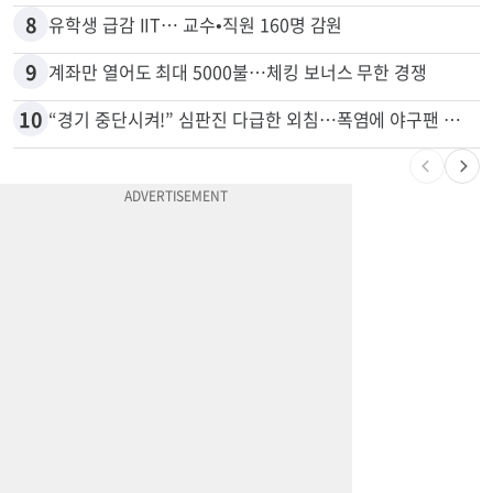
8
유학생 급감 IIT… 교수•직원 160명 감원
9
계좌만 열어도 최대 5000불…체킹 보너스 무한 경쟁
10
“경기 중단시켜!” 심판진 다급한 외침…폭염에 야구팬 쓰러졌다