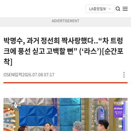
박명수, 과거 정선희 짝사랑했다..“차 트렁
크에 풍선 싣고 고백할 뻔” (‘라스’)[순간포
착]
OSEN
2026.07.08 07:17