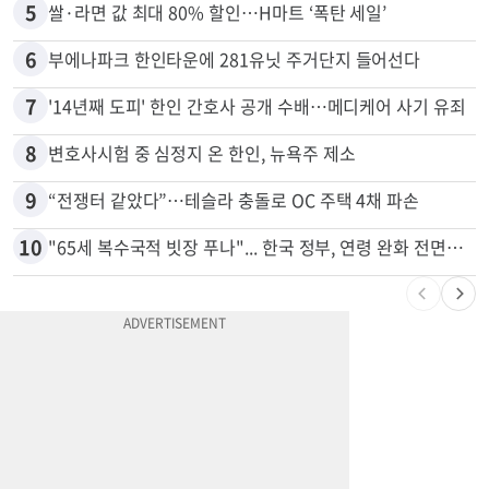
4
취업 잘되는 대학 1위는?…하버드 3위
5
쌀·라면 값 최대 80% 할인…H마트 ‘폭탄 세일’
6
부에나파크 한인타운에 281유닛 주거단지 들어선다
7
'14년째 도피' 한인 간호사 공개 수배…메디케어 사기 유죄
8
변호사시험 중 심정지 온 한인, 뉴욕주 제소
9
“전쟁터 같았다”…테슬라 충돌로 OC 주택 4채 파손
10
"65세 복수국적 빗장 푸나"... 한국 정부, 연령 완화 전면 추진