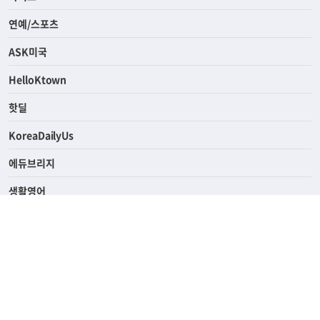
경제
라이프
연예/스포츠
ASK미국
HelloKtown
핫딜
KoreaDailyUs
에듀브리지
생활영어
업소록
의료관광
해피빌리지