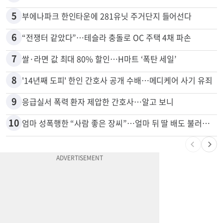
5
부에나파크 한인타운에 281유닛 주거단지 들어선다
6
“전쟁터 같았다”…테슬라 충돌로 OC 주택 4채 파손
7
쌀·라면 값 최대 80% 할인…H마트 ‘폭탄 세일’
8
'14년째 도피' 한인 간호사 공개 수배…메디케어 사기 유죄
9
응급실서 폭력 환자 제압한 간호사…알고 보니
10
엄마 성폭행한 “사람 좋은 장씨”…얼마 뒤 딸 배도 불러왔다