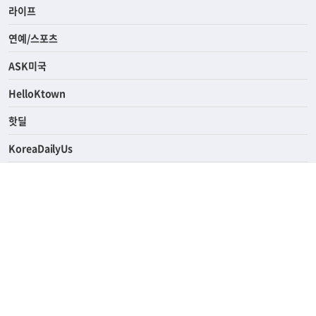
라이프
연예/스포츠
ASK미국
HelloKtown
핫딜
KoreaDailyUs
에듀브리지
생활영어
업소록
의료관광
해피빌리지
ABOUT
ADVERTISING
PRIVACY POLICY
TERMS OF SERVICE
윤리경영
고객센터