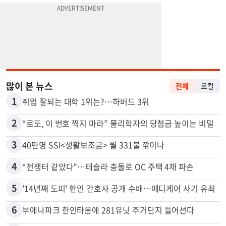
많이 본 뉴스
전체
로컬
1
취업 잘되는 대학 1위는?…하버드 3위
2
“로또, 이 번호 찍지 마라” 물리학자의 당첨금 높이는 비밀
3
40만명 SSI<생활보조금> 월 331불 깎이나
4
“전쟁터 같았다”…테슬라 충돌로 OC 주택 4채 파손
5
'14년째 도피' 한인 간호사 공개 수배…메디케어 사기 유죄
6
부에나파크 한인타운에 281유닛 주거단지 들어선다