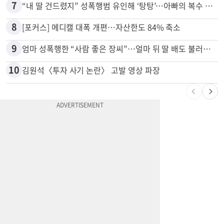
7
“내 딸 건드렸지” 성폭행범 유인해 ‘탕탕’…아빠의 복수 결말
8
[포커스] 메디캘 대폭 개편…자산한도 84% 축소
9
엄마 성폭행한 “사람 좋은 장씨”…얼마 뒤 딸 배도 불러왔다
10
김원석〈투자 사기 논란〉 고발 영상 파장