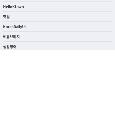
HelloKtown
핫딜
KoreaDailyUs
에듀브리지
생활영어
업소록
의료관광
해피빌리지
ABOUT
ADVERTISING
PRIVACY POLICY
TERMS OF SERVICE
윤리경영
고객센터
News Tips & Corrections
690 Wilshire Place Los Angeles, CA 90005
TEL. (213) 368-2500 FAX. (213) 389-6196
© Joongangilbo USA. All Rights Reserved.