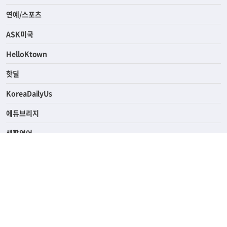
연예/스포츠
ASK미국
HelloKtown
핫딜
KoreaDailyUs
에듀브리지
생활영어
업소록
의료관광
해피빌리지
ABOUT
ADVERTISING
PRIVACY POLICY
TERMS OF SERVICE
윤리경영
고객센터
News Tips & Corrections