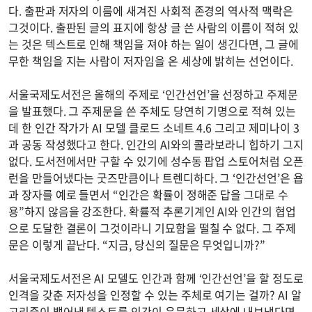
다. 출판과 저자의 이름에 새겨진 사회적 존경의 역사적 맥락은
그것이다. 출판된 글의 표지에 항상 글 쓴 사람의 이름이 적혀 있
는 것은 텍스트로 인해 책임을 져야 하는 일이 생긴다면, 그 글에
무한 책임을 지는 사람이 저자임을 온 세상에 밝히는 선언이다.
서울국제도서전은 올해의 주제로 ‘인간선언’을 선정하고 주제문
을 발표했다. 그 주제문을 쓴 주체도 당연히 기명으로 적혀 있는
데 한 인간 작가가 AI 모델 클로드 소네트 4.6 그리고 제미나이 3
과 공동 작성했다고 한다. 인간의 AI와의 콜라보라니 힙하기 그지
없다. 도서전에서만 구할 수 있기에 성수동 팝업 스토어처럼 오픈
런을 만들어냈다는 굿즈만큼이나 트렌디하다. 그 ‘인간선언’은 욥
과 장자를 예로 들면서 “인간은 확률이 정해준 답을 그대로 수
용”하지 않음을 강조한다. 확률적 추론기계인 AI와 인간의 협업
으로 도달한 결론이 그것이라니 기묘함을 떨칠 수 없다. 그 주제
문은 이렇게 끝난다. “지금, 당신의 질문은 무엇입니까?”
서울국제도서전은 AI 모델도 인간과 함께 ‘인간선언’을 할 정도로
인격을 갖춘 저자성을 인정할 수 있는 주체로 여기는 걸까? AI 알
고리즘이 뱉어낸 텍스트를 인간이 윤문하고 세상에 내보냈다면,