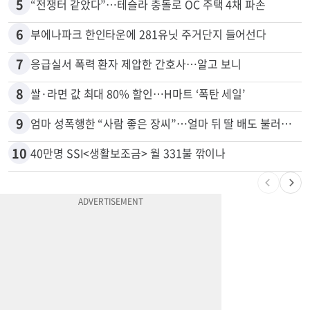
5
“전쟁터 같았다”…테슬라 충돌로 OC 주택 4채 파손
6
부에나파크 한인타운에 281유닛 주거단지 들어선다
7
응급실서 폭력 환자 제압한 간호사…알고 보니
8
쌀·라면 값 최대 80% 할인…H마트 ‘폭탄 세일’
9
엄마 성폭행한 “사람 좋은 장씨”…얼마 뒤 딸 배도 불러왔다
10
40만명 SSI<생활보조금> 월 331불 깎이나