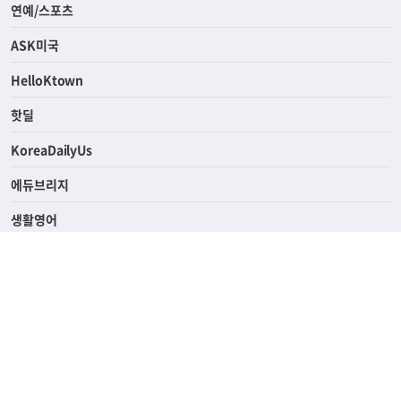
라이프
연예/스포츠
ASK미국
HelloKtown
핫딜
KoreaDailyUs
에듀브리지
생활영어
업소록
의료관광
해피빌리지
ABOUT
ADVERTISING
PRIVACY POLICY
TERMS OF SERVICE
윤리경영
고객센터