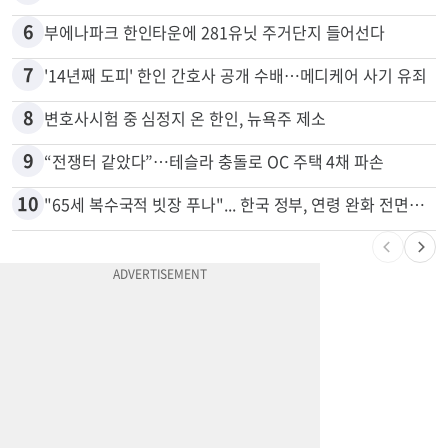
5
쌀·라면 값 최대 80% 할인…H마트 ‘폭탄 세일’
6
부에나파크 한인타운에 281유닛 주거단지 들어선다
7
'14년째 도피' 한인 간호사 공개 수배…메디케어 사기 유죄
8
변호사시험 중 심정지 온 한인, 뉴욕주 제소
9
“전쟁터 같았다”…테슬라 충돌로 OC 주택 4채 파손
10
"65세 복수국적 빗장 푸나"... 한국 정부, 연령 완화 전면 추진