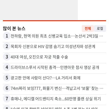
많이 본 뉴스
전체
로컬
1
천하람, 현역 의원 최초 신병교육 입소…논산서 2박3일 생활
2
목회자 신분으로 HIV 감염 숨기고 미성년자와 성관계
3
40대 여성, 오진으로 자궁 적출 수술
4
드라이브스루서 시작된 총격…인앤아웃 참사 영상 공개
5
광고판 안에 사람이 산다?…LA 거리서 화제
6
74m짜리 보잉777, 화물기 변신…격납고서 ‘보물’ 찾는 인천공항
7
휴매나, 메디캘 어드밴티지 축소...60만명 플랜 상실 위기
8
“술에 이것 한방울 넣어라” 매일 소주 1병 까는 91세의 철칙