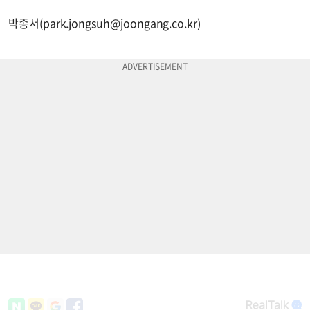
박종서(
park.jongsuh@joongang.co.kr
)