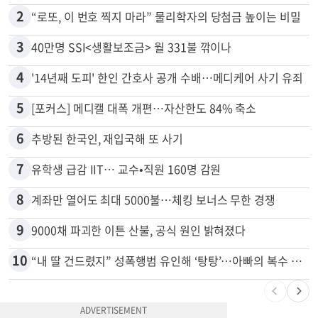
1
취업 잘되는 대학 1위는?…하버드 3위
2
“로또, 이 번호 찍지 마라” 물리학자의 당첨금 높이는 비밀
3
40만명 SSI<생활보조금> 월 331불 깎이나
4
'14년째 도피' 한인 간호사 공개 수배…메디케어 사기 유죄
5
[포커스] 메디캘 대폭 개편…자산한도 84% 축소
6
추방된 한국인, 재입국해 또 사기
7
유학생 급감 IIT… 교수•직원 160명 감원
8
계좌만 열어도 최대 5000불…체킹 보너스 무한 경쟁
9
9000채 파괴한 이튼 산불, 공식 원인 밝혀졌다
10
“내 딸 건드렸지” 성폭행범 유인해 ‘탕탕’…아빠의 복수 결말