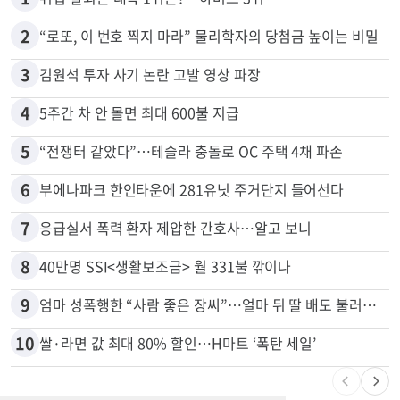
많이 본 뉴스
전체
로컬
1
취업 잘되는 대학 1위는?…하버드 3위
2
“로또, 이 번호 찍지 마라” 물리학자의 당첨금 높이는 비밀
3
김원석 투자 사기 논란 고발 영상 파장
4
5주간 차 안 몰면 최대 600불 지급
5
“전쟁터 같았다”…테슬라 충돌로 OC 주택 4채 파손
6
부에나파크 한인타운에 281유닛 주거단지 들어선다
7
응급실서 폭력 환자 제압한 간호사…알고 보니
8
40만명 SSI<생활보조금> 월 331불 깎이나
9
엄마 성폭행한 “사람 좋은 장씨”…얼마 뒤 딸 배도 불러왔다
10
쌀·라면 값 최대 80% 할인…H마트 ‘폭탄 세일’