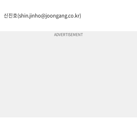
신진호(
shin.jinho@joongang.co.kr
)