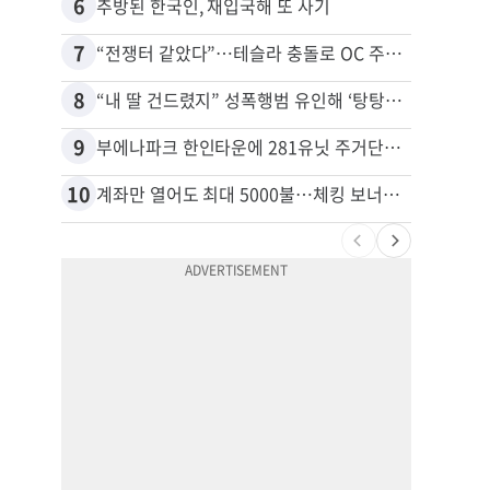
6
16
추방된 한국인, 재입국해 또 사기
7
17
“전쟁터 같았다”…테슬라 충돌로 OC 주택 4채 파손
8
18
“내 딸 건드렸지” 성폭행범 유인해 ‘탕탕’…아빠의 복수 결말
9
19
부에나파크 한인타운에 281유닛 주거단지 들어선다
10
20
계좌만 열어도 최대 5000불…체킹 보너스 무한 경쟁