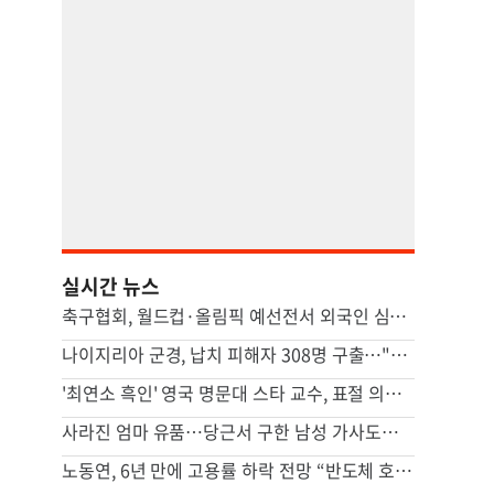
실시간 뉴스
축구협회, 월드컵·올림픽 예선전서 외국인 심판에 수차례 성접대
나이지리아 군경, 납치 피해자 308명 구출…"역대 하루 최대"
'최연소 흑인' 영국 명문대 스타 교수, 표절 의혹에 사임
사라진 엄마 유품…당근서 구한 남성 가사도우미가 범인이었다
노동연, 6년 만에 고용률 하락 전망 “반도체 호황, 고용 파급 적어”