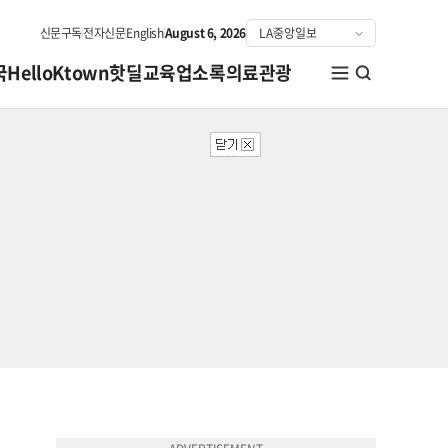
신문구독
전자신문
English
August 6, 2026
국
HelloKtown
핫딜
교육
업소록
의료관광