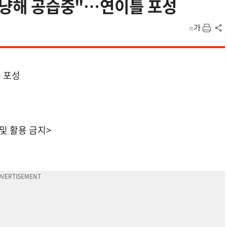
 겨냥해 공습중"…연이틀 포성
틀 포성
 및 활용 금지>