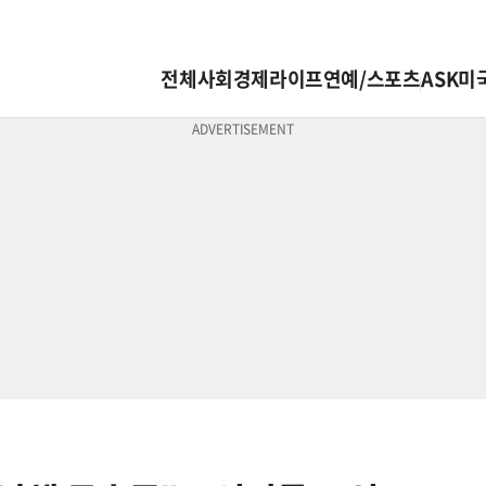
전체
사회
경제
라이프
연예/스포츠
ASK미