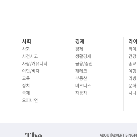
사회
경제
라
사회
경제
라이
사건사고
생활경제
건강
사람/커뮤니티
금융/증권
종교
이민/비자
재테크
여행 
교육
부동산
리빙
정치
비즈니스
문화 
국제
자동차
시니
오피니언
ABOUT
ADVERTISING
P