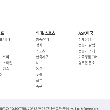
이프
연예/스포츠
ASK미국
프/레저
방송/연예
전체상담
영화
전문가 칼럼
스포츠
전문가 소개
· 취미
한국야구
미국생활 TIP
 · 스타일
MLB
영주권 문호
· 예술
농구
어
풋볼
골프
축구
RIVACY POLICY
TERMS OF SERVICE
윤리경영
고객센터
News Tips & Corrections