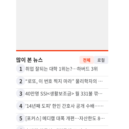
많이 본 뉴스
전체
로컬
1
11
취업 잘되는 대학 1위는?…하버드 3위
유학생
2
12
“로또, 이 번호 찍지 마라” 물리학자의 당첨금 높이는 비밀
3
13
40만명 SSI<생활보조금> 월 331불 깎이나
4
14
'14년째 도피' 한인 간호사 공개 수배…메디케어 사기 유죄
5
15
[포커스] 메디캘 대폭 개편…자산한도 84% 축소