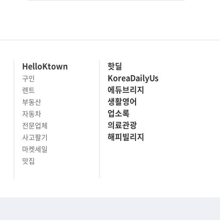
HelloKtown
핫딜
KoreaDailyUs
구인
에듀브리지
렌트
생활영어
부동산
업소록
자동차
의료관광
전문업체
해피빌리지
사고팔기
마켓세일
맛집