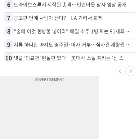
5
신호위반 후 달아난 배달기사…경찰 잠복해 잡고보니 ‘반전’
6
드라이브스루서 시작된 총격…인앤아웃 참사 영상 공개
7
광고판 안에 사람이 산다?…LA 거리서 화제
8
“술에 이것 한방울 넣어라” 매일 소주 1병 까는 91세의 철칙
9
서류 하나만 빠져도 영주권·비자 거부…심사관 재량권 대폭 확대
10
넷플 ‘외교관’ 현실판 떴다…美대사 스틸 지키는 ‘신 스틸러’