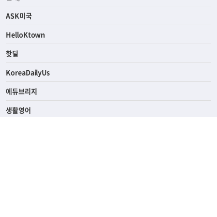
라이프
연예/스포츠
ASK미국
HelloKtown
핫딜
KoreaDailyUs
에듀브리지
생활영어
업소록
의료관광
해피빌리지
ABOUT
ADVERTISING
PRIVACY POLICY
TERMS OF SERVICE
윤리경영
고객센터
News Tips & Corrections