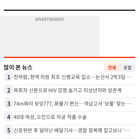
많이 본 뉴스
전체
로컬
1
천하람, 현역 의원 최초 신병교육 입소…논산서 2박3일 생활
2
목회자 신분으로 HIV 감염 숨기고 미성년자와 성관계
3
74m짜리 보잉777, 화물기 변신…격납고서 ‘보물’ 찾는 인천공항
4
40대 여성, 오진으로 자궁 적출 수술