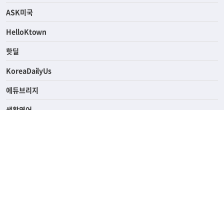
연예/스포츠
ASK미국
HelloKtown
핫딜
KoreaDailyUs
에듀브리지
생활영어
업소록
의료관광
해피빌리지
ABOUT
ADVERTISING
PRIVACY POLICY
TERMS OF SERVICE
윤리경영
고객센터
News Tips & Corrections