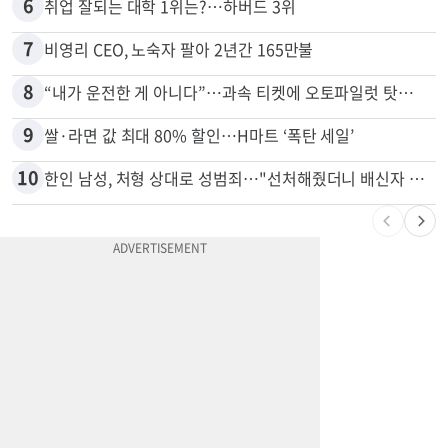
5
변호사시험 중 심정지 온 한인, 뉴욕주 제소
6
취업 잘되는 대학 1위는?…하버드 3위
7
비영리 CEO, 노숙자 팔아 2년간 165만불
8
“내가 운전한 게 아니다”…과속 티켓에 오토파일럿 탓한 운전자
9
쌀·라면 값 최대 80% 할인…H마트 ‘폭탄 세일’
10
한인 남성, 처형 상대로 성범죄…"선처해줬더니 배신자 취급"