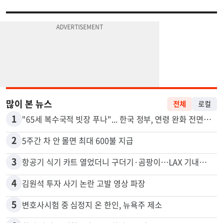
많이 본 뉴스
전체
로컬
1
"65세 복수국적 빗장 푸나"... 한국 정부, 연령 완화 전면 추진
2
5주간 차 안 몰면 최대 600불 지급
3
항공기 식기 카트 열었더니 구더기·곰팡이…LAX 기내식 업체 논란
4
김원석 투자 사기 논란 고발 영상 파장