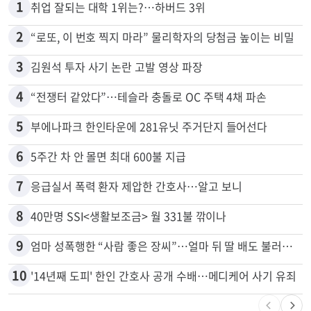
1
취업 잘되는 대학 1위는?…하버드 3위
2
“로또, 이 번호 찍지 마라” 물리학자의 당첨금 높이는 비밀
3
김원석 투자 사기 논란 고발 영상 파장
4
“전쟁터 같았다”…테슬라 충돌로 OC 주택 4채 파손
5
부에나파크 한인타운에 281유닛 주거단지 들어선다
6
5주간 차 안 몰면 최대 600불 지급
7
응급실서 폭력 환자 제압한 간호사…알고 보니
8
40만명 SSI<생활보조금> 월 331불 깎이나
9
엄마 성폭행한 “사람 좋은 장씨”…얼마 뒤 딸 배도 불러왔다
10
'14년째 도피' 한인 간호사 공개 수배…메디케어 사기 유죄