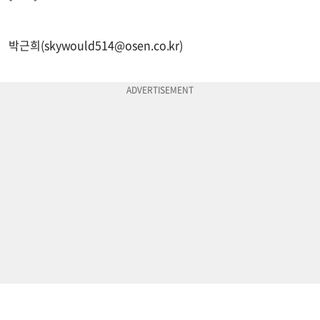
박근희(
skywould514@osen.co.kr
)