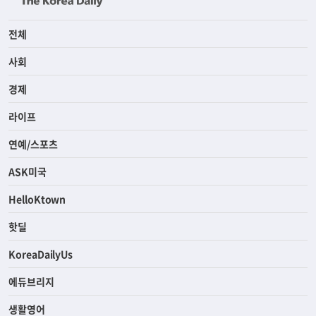
전체
사회
경제
라이프
연예/스포츠
ASK미국
HelloKtown
핫딜
KoreaDailyUs
에듀브리지
생활영어