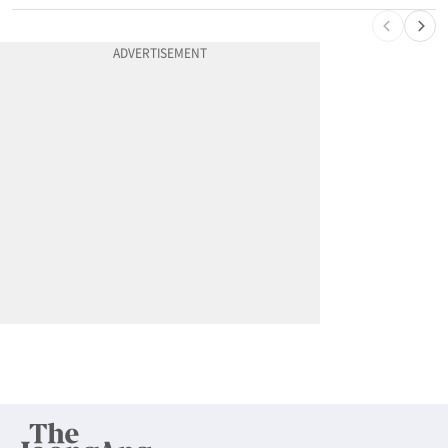
10
할라피뇨 먹고 살모넬라 집단 발병…가주 등 27개 주 확산