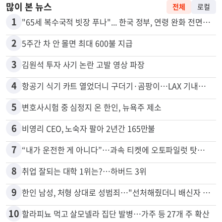
많이 본 뉴스
전체
로컬
1
"65세 복수국적 빗장 푸나"... 한국 정부, 연령 완화 전면 추진
2
5주간 차 안 몰면 최대 600불 지급
3
김원석 투자 사기 논란 고발 영상 파장
4
항공기 식기 카트 열었더니 구더기·곰팡이…LAX 기내식 업체 논란
5
변호사시험 중 심정지 온 한인, 뉴욕주 제소
6
비영리 CEO, 노숙자 팔아 2년간 165만불
7
“내가 운전한 게 아니다”…과속 티켓에 오토파일럿 탓한 운전자
8
취업 잘되는 대학 1위는?…하버드 3위
9
한인 남성, 처형 상대로 성범죄…"선처해줬더니 배신자 취급"