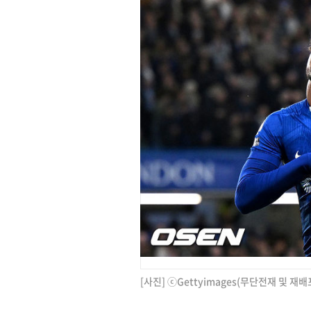
[사진] ⓒGettyimages(무단전재 및 재배