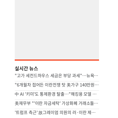
실시간 뉴스
"고가 세컨드하우스 세금은 부당 과세"…뉴욕시 상대 소송
"6개월차 접어든 이란전쟁 탓 美가구 140만원 추가 부담"
中 AI '키미'도 통제환경 탈출…"해킹용 모델 될수도" 우려
美재무부 "'이란 자금세탁' 가상화폐 거래소들 제재"
'트럼프 측근' 故그레이엄 의원의 러·이란 제재법안 상원 통과