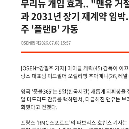
무리뉴 개입 효과.. "맨유 거
과 2031년 장기 재계약 임박.
주 '플랜B' 가동
OSEN
2026.07.08 15:57
[OSEN=강필주 기자] 마이클 캐릭(45) 감독이
랑스 대표팀 미드필더 오렐리앵 추아메니(26, 레알
영국 '풋볼365'는 9일(한국시간) 새롭게 지휘봉
알 마드리드 잔류를 택하면서, 다급해진 맨유는 브라
회했다고 전했다.
프랑스 'RMC 스포르트'의 파브리스 호킨스 기자는 최