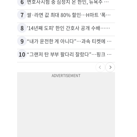
6
16
변호사시험 중 심정지 온 한인, 뉴욕주 제소
7
17
쌀·라면 값 최대 80% 할인…H마트 ‘폭탄 세일’
8
18
'14년째 도피' 한인 간호사 공개 수배…메디케어 사기 유죄
9
19
“내가 운전한 게 아니다”…과속 티켓에 오토파일럿 탓한 운전자
10
20
“그랜저 탄 부부 팔다리 잘랐다”…핑크 살인공장 충격 실체