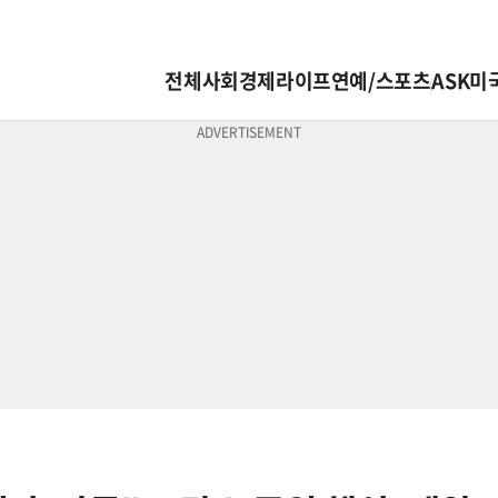
전체
사회
경제
라이프
연예/스포츠
ASK미