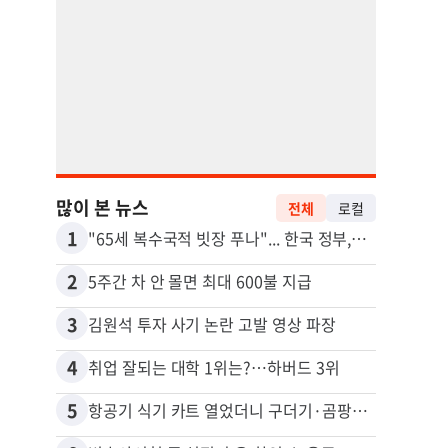
많이 본 뉴스
전체
로컬
1
11
"65세 복수국적 빗장 푸나"... 한국 정부, 연령 완화 전면 추진
비영리
2
12
5주간 차 안 몰면 최대 600불 지급
3
13
김원석 투자 사기 논란 고발 영상 파장
4
14
취업 잘되는 대학 1위는?…하버드 3위
5
15
항공기 식기 카트 열었더니 구더기·곰팡이…LAX 기내식 업체 논란