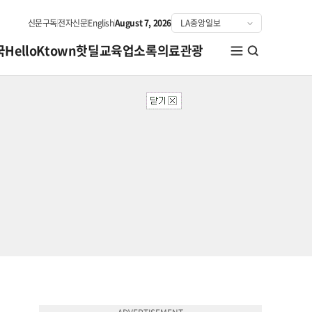
신문구독
전자신문
English
August 7, 2026
국
HelloKtown
핫딜
교육
업소록
의료관광