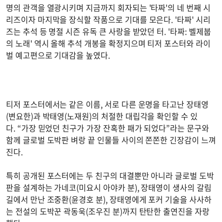
명의 관객을 열광시키며 지금까지 회자되는 '타짜'의 네 번째 시
리즈이자 마지막을 장식할 작품으로 기대를 모은다. '타짜' 시리
즈는 추석 등 명절 시즌 유독 큰 사랑을 받았던 터. '타짜: 벨제붑
의 노래' 역시 올해 추석 개봉을 확정지으며 티저 포스터와 라이
벌 예고편으로 기대감을 높였다.
티저 포스터에서는 같은 이름, 서로 다른 운명을 타고난 장태영
(변요한)과 박태영(노재원)의 처절한 대립각을 확인할 수 있
다. “가장 믿었던 친구가 가장 잔혹한 패가 되었다”라는 문구와
함께 글로벌 도박판 벼랑 끝 인물들 사이의 쫀쫀한 긴장감이 느껴
진다.
특히 공개된 포스터에는 두 친구의 대결뿐만 아니라 글로벌 도박
판을 설계하는 가네코(미요시 아야카 분), 장태영이 생사의 갈림
길에서 만난 조중환(윤경호 분), 장태영에게 포커 기술을 사사하
는 전설의 도박꾼 곽동욱(조우진 분)까지 탄탄한 출연진을 자랑