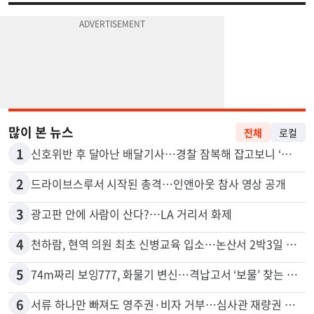
많이 본 뉴스
전체
로컬
1
신호위반 후 달아난 배달기사…경찰 잠복해 잡고보니 ‘반전’
2
드라이브스루서 시작된 총격…인앤아웃 참사 영상 공개
3
광고판 안에 사람이 산다?…LA 거리서 화제
4
천하람, 현역 의원 최초 신병교육 입소…논산서 2박3일 생활
5
74m짜리 보잉777, 화물기 변신…격납고서 ‘보물’ 찾는 인천공항
6
서류 하나만 빠져도 영주권·비자 거부…심사관 재량권 대폭 확대