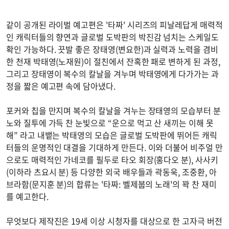
같이 공개된 라이벌 예고편은 '타짜' 시리즈의 피날레답게 매력적
인 캐릭터들의 향연과 글로벌 도박판의 박진감 넘치는 스케일도
확인 가능하다. 끗발 좋은 장태영(변요한)과 실력과 노력을 겸비
한 천재 박태영(노재원)이 절친에서 잔혹한 패로 변하게 된 과정,
그리고 장태영이 복수의 칼날을 겨누며 박태영에게 다가가는 과
정을 짧은 예고편 속에 담아냈다.
포커와 칩을 만지며 복수의 칼날을 겨누는 장태영의 모습부터 분
노와 질투에 가득 찬 눈빛으로 “운으로 먹고 산 새끼는 이해 못
해” 라고 내뱉는 박태영의 모습은 글로벌 도박판에 뛰어든 캐릭
터들의 운명적인 대결을 기대하게 만든다. 이와 더불어 비주얼 만
으로도 매력적인 가네코를 필두로 타오 회장(홍다오 분), 사사키
(이하라 츠요시 분) 등 다양한 외국 배우들과 곽동욱, 조중환, 아
브라함(문지훈 분)의 합류는 '타짜: 벨제붑의 노래'의 꽉 찬 재미
를 예고한다.
무엇보다 제작진은 19세 이상 시청자를 대상으로 한 고자극 버전