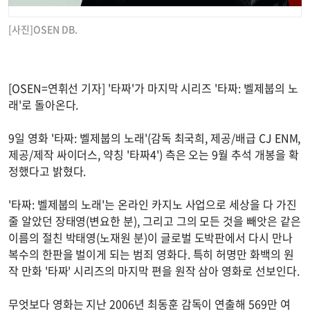
[사진]OSEN DB.
[OSEN=연휘선 기자] '타짜'가 마지막 시리즈 '타짜: 벨제붑의 노
래'로 돌아온다.
9일 영화 '타짜: 벨제붑의 노래'(감독 최국희, 제공/배급 CJ ENM,
제공/제작 싸이더스, 약칭 '타짜4') 측은 오는 9월 추석 개봉을 확
정했다고 밝혔다.
'타짜: 벨제붑의 노래'는 온라인 카지노 사업으로 세상을 다 가진
줄 알았던 장태영(변요한 분), 그리고 그의 모든 것을 빼앗은 같은
이름의 절친 박태영(노재원 분)이 글로벌 도박판에서 다시 만나
복수의 한판을 벌이게 되는 범죄 영화다. 특히 허명만 화백의 원
작 만화 '타짜' 시리즈의 마지막 편을 원작 삼아 영화로 선보인다.
무엇보다 영화는 지난 2006년 최동훈 감독이 연출해 569만 여