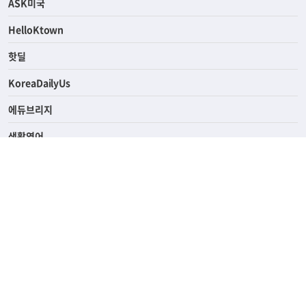
ASK미국
HelloKtown
핫딜
KoreaDailyUs
에듀브리지
생활영어
업소록
의료관광
해피빌리지
ABOUT
ADVERTISING
PRIVACY POLICY
TERMS OF SERVICE
윤리경영
고객센터
News Tips & Corrections
690 Wilshire Place Los Angeles, CA 90005
TEL. (213) 368-2500 FAX. (213) 389-6196
© Joongangilbo USA. All Rights Reserved.