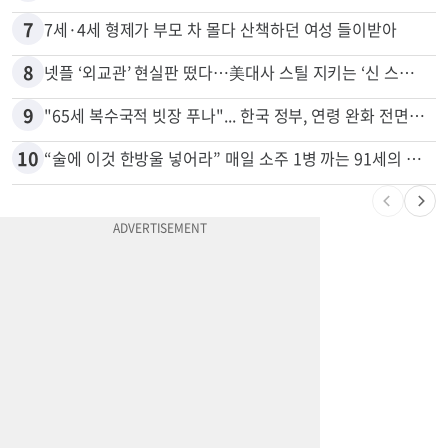
7
7세·4세 형제가 부모 차 몰다 산책하던 여성 들이받아
8
넷플 ‘외교관’ 현실판 떴다…美대사 스틸 지키는 ‘신 스틸러’
9
"65세 복수국적 빗장 푸나"... 한국 정부, 연령 완화 전면 추진
10
“술에 이것 한방울 넣어라” 매일 소주 1병 까는 91세의 철칙