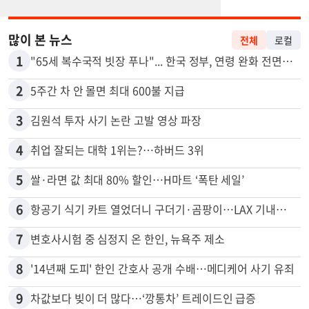
많이 본 뉴스
전체
로컬
1
"65세 복수국적 빗장 푸나"... 한국 정부, 연령 완화 전면 추진
2
5주간 차 안 몰면 최대 600불 지급
3
김원석 투자 사기 논란 고발 영상 파장
4
취업 잘되는 대학 1위는?…하버드 3위
5
쌀·라면 값 최대 80% 할인…H마트 ‘폭탄 세일’
6
항공기 식기 카트 열었더니 구더기·곰팡이…LAX 기내식 업체 논란
7
변호사시험 중 심정지 온 한인, 뉴욕주 제소
8
'14년째 도피' 한인 간호사 공개 수배…메디케어 사기 유죄
9
차값보다 빚이 더 많다…‘깡통차’ 트레이드인 급증