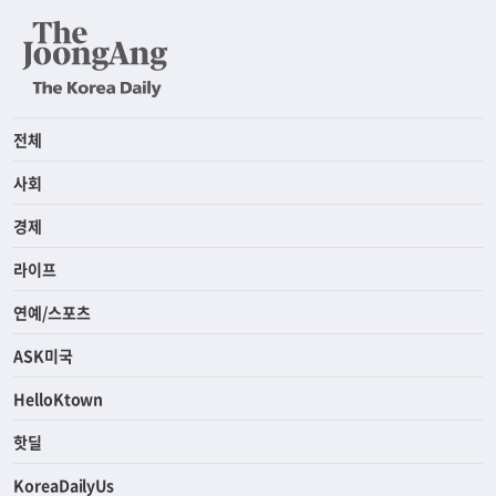
전체
사회
경제
라이프
연예/스포츠
ASK미국
HelloKtown
핫딜
KoreaDailyUs