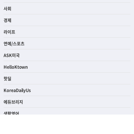
전체
사회
경제
라이프
연예/스포츠
ASK미국
HelloKtown
핫딜
KoreaDailyUs
에듀브리지
생활영어