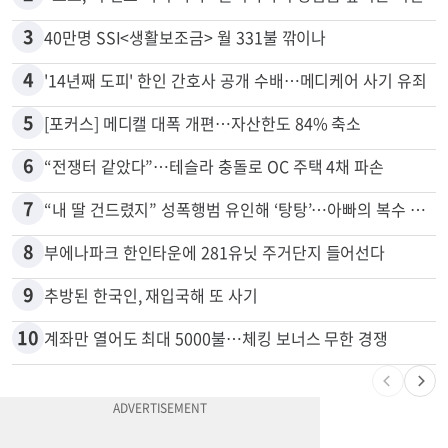
2
“로또, 이 번호 찍지 마라” 물리학자의 당첨금 높이는 비밀
3
40만명 SSI<생활보조금> 월 331불 깎이나
4
'14년째 도피' 한인 간호사 공개 수배…메디케어 사기 유죄
5
[포커스] 메디캘 대폭 개편…자산한도 84% 축소
6
“전쟁터 같았다”…테슬라 충돌로 OC 주택 4채 파손
7
“내 딸 건드렸지” 성폭행범 유인해 ‘탕탕’…아빠의 복수 결말
8
부에나파크 한인타운에 281유닛 주거단지 들어선다
9
추방된 한국인, 재입국해 또 사기
10
계좌만 열어도 최대 5000불…체킹 보너스 무한 경쟁