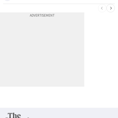
10
“살기 위해 어쩔 수 없다”…이란 유대인이 반이스라엘 외치는 까닭