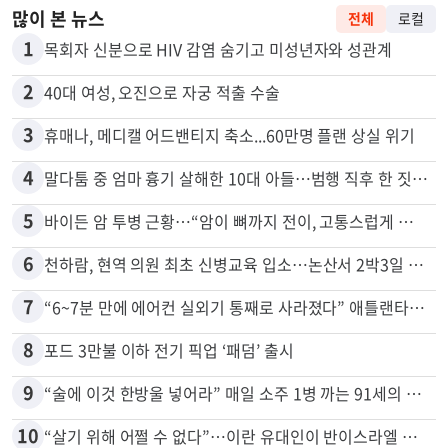
많이 본 뉴스
전체
로컬
1
목회자 신분으로 HIV 감염 숨기고 미성년자와 성관계
2
40대 여성, 오진으로 자궁 적출 수술
3
휴매나, 메디캘 어드밴티지 축소...60만명 플랜 상실 위기
4
말다툼 중 엄마 흉기 살해한 10대 아들…범행 직후 한 짓 충격
5
바이든 암 투병 근황…“암이 뼈까지 전이, 고통스럽게 투병 중”
6
천하람, 현역 의원 최초 신병교육 입소…논산서 2박3일 생활
7
“6~7분 만에 에어컨 실외기 통째로 사라졌다” 애틀랜타서 실외기 도난 급증
8
포드 3만불 이하 전기 픽업 ‘패덤’ 출시
9
“술에 이것 한방울 넣어라” 매일 소주 1병 까는 91세의 철칙