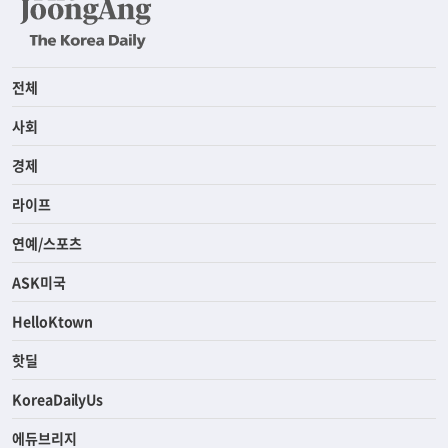
전체
사회
경제
라이프
연예/스포츠
ASK미국
HelloKtown
핫딜
KoreaDailyUs