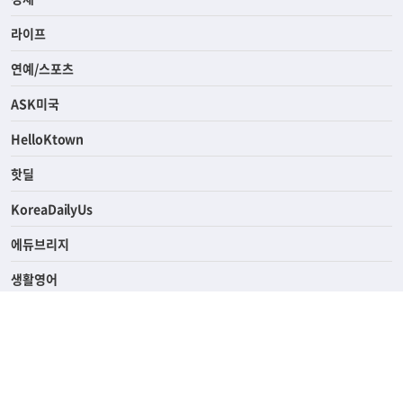
라이프
연예/스포츠
ASK미국
HelloKtown
핫딜
KoreaDailyUs
에듀브리지
생활영어
업소록
의료관광
해피빌리지