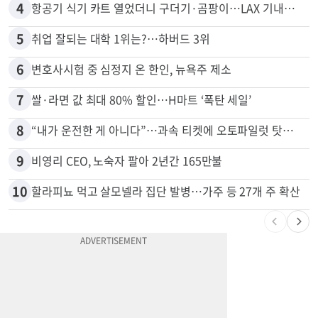
4
항공기 식기 카트 열었더니 구더기·곰팡이…LAX 기내식 업체 논란
5
취업 잘되는 대학 1위는?…하버드 3위
6
변호사시험 중 심정지 온 한인, 뉴욕주 제소
7
쌀·라면 값 최대 80% 할인…H마트 ‘폭탄 세일’
8
“내가 운전한 게 아니다”…과속 티켓에 오토파일럿 탓한 운전자
9
비영리 CEO, 노숙자 팔아 2년간 165만불
10
할라피뇨 먹고 살모넬라 집단 발병…가주 등 27개 주 확산