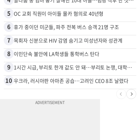
5
OC 교회 직원이 아이들 몰카 혐의로 40년형
6
휴가 중이던 미군들, 파주 전복 버스 승객 21명 구조
7
목회자 신분으로 HIV 감염 숨기고 미성년자와 성관계
8
이민단속 불안에 LA학생들 통학버스 탄다
9
1시간 시급, 부리토 한개 값도 안 돼…부리토 논쟁, 대학생들 하소연
10
우크라, 러시아판 아마존 공습…고려인 CEO 8조 날렸다