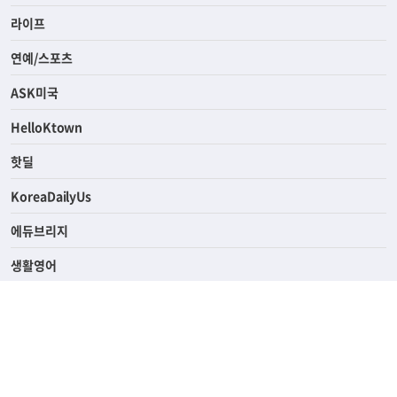
라이프
연예/스포츠
ASK미국
HelloKtown
핫딜
KoreaDailyUs
에듀브리지
생활영어
업소록
의료관광
해피빌리지
ABOUT
ADVERTISING
PRIVACY POLICY
TERMS OF SERVICE
윤리경영
고객센터