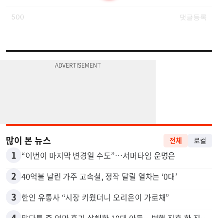
많이 본 뉴스
전체
로컬
1
“이번이 마지막 변경일 수도”…서머타임 운명은
2
40억불 날린 가주 고속철, 정작 달릴 열차는 ‘0대’
3
한인 유통사 “시장 키웠더니 오리온이 가로채”
4
말다툼 중 엄마 흉기 살해한 10대 아들…범행 직후 한 짓 충격