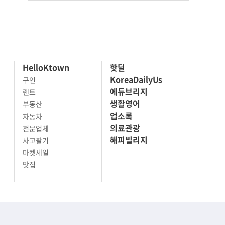
HelloKtown
핫딜
KoreaDailyUs
구인
에듀브리지
렌트
생활영어
부동산
업소록
자동차
의료관광
전문업체
해피빌리지
사고팔기
마켓세일
맛집