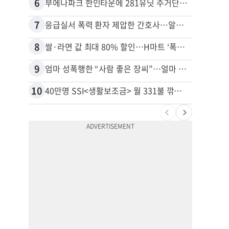
6
16
부에나파크 한인타운에 281유닛 주거단지 들어선다
7
17
응급실서 폭력 환자 제압한 간호사…알고 보니
8
18
쌀·라면 값 최대 80% 할인…H마트 ‘폭탄 세일’
9
19
엄마 성폭행한 “사람 좋은 장씨”…얼마 뒤 딸 배도 불러왔다
10
20
40만명 SSI<생활보조금> 월 331불 깎이나