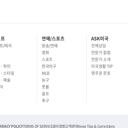
이프
연예/스포츠
ASK미국
프/레저
방송/연예
전체상담
영화
전문가 칼럼
스포츠
전문가 소개
· 취미
한국야구
미국생활 TIP
 · 스타일
MLB
영주권 문호
· 예술
농구
어
풋볼
골프
축구
RIVACY POLICY
TERMS OF SERVICE
윤리경영
고객센터
News Tips & Corrections