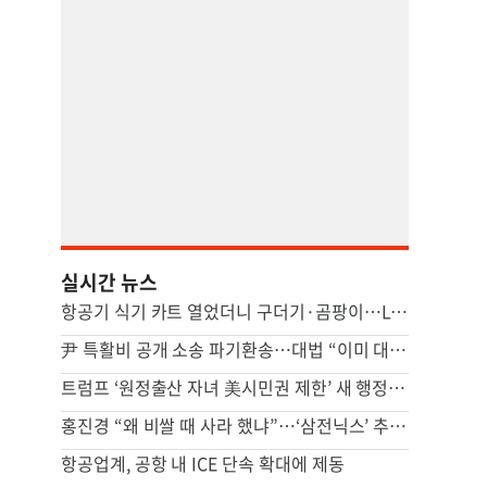
실시간 뉴스
항공기 식기 카트 열었더니 구더기·곰팡이…LAX 기내식 업체 논란
尹 특활비 공개 소송 파기환송…대법 “이미 대통령기록관 이관”
트럼프 ‘원정출산 자녀 美시민권 제한’ 새 행정명령 서명
홍진경 “왜 비쌀 때 사라 했냐”…‘삼전닉스’ 추천 전문가에 분노
항공업계, 공항 내 ICE 단속 확대에 제동