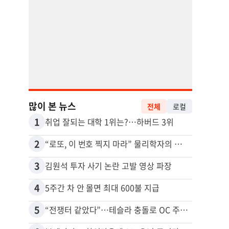
많이 본 뉴스
전체
로컬
1
11
취업 잘되는 대학 1위는?…하버드 3위
2
12
“로또, 이 번호 찍지 마라” 물리학자의 당첨금 높이는 비밀
3
13
김원석 투자 사기 논란 고발 영상 파장
4
14
5주간 차 안 몰면 최대 600불 지급
5
15
“전쟁터 같았다”…테슬라 충돌로 OC 주택 4채 파손