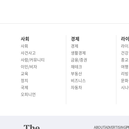
사회
경제
라
사회
경제
라이
사건사고
생활경제
건강
사람/커뮤니티
금융/증권
종교
이민/비자
재테크
여행 
교육
부동산
리빙
정치
비즈니스
문화 
국제
자동차
시니
오피니언
ABOUT
ADVERTISING
P