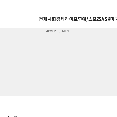
전체
사회
경제
라이프
연예/스포츠
ASK미