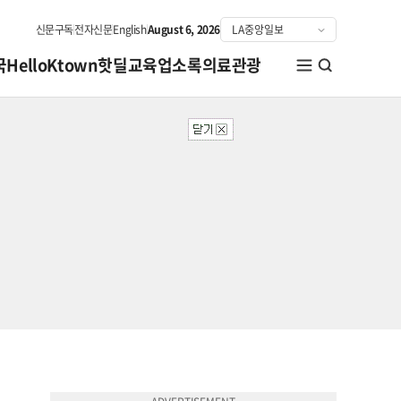
신문구독
전자신문
English
August 6, 2026
국
HelloKtown
핫딜
교육
업소록
의료관광