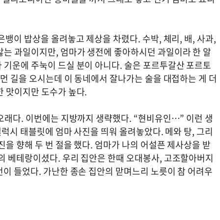
뱅이 밥상을 올려놓고 제상을 차렸다. 수박, 체리, 배, 사과,
않는 과일이지만, 엄마가 생전에 좋아하시던 과일이라 한 알
 기운에 주눅이 드실 분이 아니다. 술은 포르투갈산 포르토
 먼 길을 오시는데 이 동네에서 잘나가는 술을 대접하는 게 더
한 맛이지만 도수가 높다.
오래다. 이번에는 지방까지 생략했다. “현비유인…” 이런 생
갤럭시 태블릿에 엄마 사진을 띄워 올려놓았다. 메와 탕, 그리
진을 향해 두 번 절을 했다. 엄마가 나의 어설픈 제사상을 받
의 베테랑이셨다. 우리 집안은 한때 오대봉사, 고조할아버지
번이 들었다. 가난한 종손 집안의 맏며느리 노릇이 참 어려우