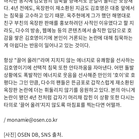
하지만 동시에 김호영의 침묵을 향해서도 눈길이 쏠리는 모양새
다. 4년 전에도, 옥장판이 재소환된 지금도 김호영은 대중 앞에서
는 침묵을 고수하고 있기 때문. 옥주현에게 그가 했던 해명대로
친구 부친의 옥장판 판매를 홍보하려던 사적인 이유였다고 할 지
라도, 다수의 방송, 웹예능 등의 콘텐츠에서 솔직한 입담으로 호
감을 쌓은 김호영이기에 본인이 거론되는 논란에 대해 침묵하는
게 아쉽다는 반응이 일어나고 있는 것이다.
항상 "끌어 올려!"라며 지치지 않는 에너지로 유쾌함을 선사하는
김호영이기에 선택적 침묵 또한 안타까움을 자아낸다. 어떤 돌발
상황에도 폭발적인 에너지로 웃음을 선사해준 만인의 '호이'로 호
평다는 그인 만큼, 다수의 팬들은 뜬금포로 갑작스럽게 재소환된
옥장판 논란에 더는 휘둘리지 않기를 응원하고 있다. 본의 아니게
논란이 됐던 4년 전처럼 갑자기 머리채 잡힌 이 상황 또한 다시는
타의로 '끌어 올려'지지 않도록 마침표를 찍는다면 어떨까.
/
monamie@osen.co.kr
[사진] OSEN DB, SNS 출처.