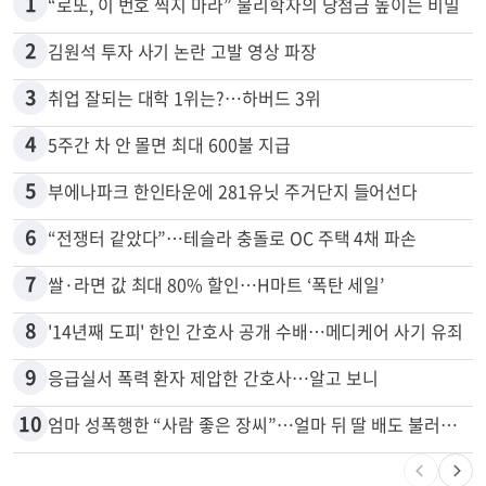
1
“로또, 이 번호 찍지 마라” 물리학자의 당첨금 높이는 비밀
2
김원석 투자 사기 논란 고발 영상 파장
3
취업 잘되는 대학 1위는?…하버드 3위
4
5주간 차 안 몰면 최대 600불 지급
5
부에나파크 한인타운에 281유닛 주거단지 들어선다
6
“전쟁터 같았다”…테슬라 충돌로 OC 주택 4채 파손
7
쌀·라면 값 최대 80% 할인…H마트 ‘폭탄 세일’
8
'14년째 도피' 한인 간호사 공개 수배…메디케어 사기 유죄
9
응급실서 폭력 환자 제압한 간호사…알고 보니
10
엄마 성폭행한 “사람 좋은 장씨”…얼마 뒤 딸 배도 불러왔다