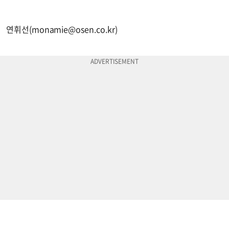
연휘선(
monamie@osen.co.kr
)