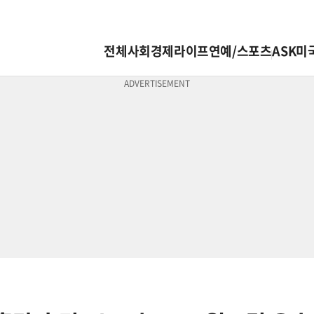
전체
사회
경제
라이프
연예/스포츠
ASK미