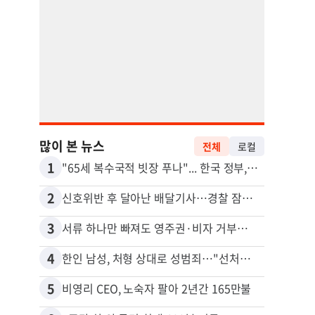
많이 본 뉴스
전체
로컬
1
11
"65세 복수국적 빗장 푸나"... 한국 정부, 연령 완화 전면 추진
김원석
2
12
신호위반 후 달아난 배달기사…경찰 잠복해 잡고보니 ‘반전’
3
13
서류 하나만 빠져도 영주권·비자 거부…심사관 재량권 대폭 확대
4
14
한인 남성, 처형 상대로 성범죄…"선처해줬더니 배신자 취급"
5
15
비영리 CEO, 노숙자 팔아 2년간 165만불