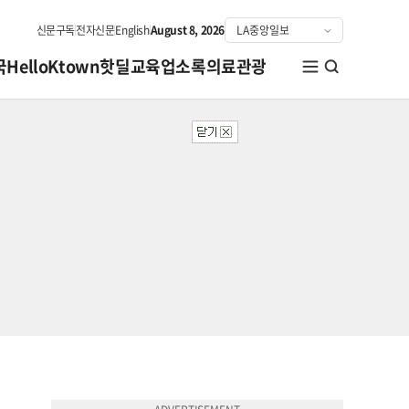
신문구독
전자신문
English
August 8, 2026
국
HelloKtown
핫딜
교육
업소록
의료관광