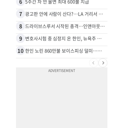
6
16
5주간 차 안 몰면 최대 600불 지급
7
17
광고판 안에 사람이 산다?…LA 거리서 화제
8
18
드라이브스루서 시작된 총격…인앤아웃 참사 영상 공개
9
19
변호사시험 중 심정지 온 한인, 뉴욕주 제소
10
20
한인 노린 860만불 보이스피싱 덜미…영사관·한국 검찰 사칭