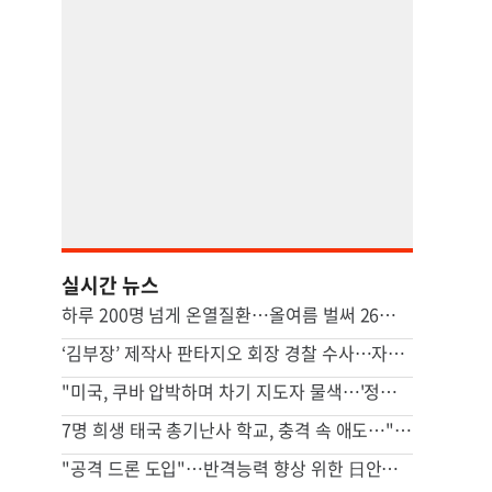
실시간 뉴스
하루 200명 넘게 온열질환…올여름 벌써 26명 숨졌다
‘김부장’ 제작사 판타지오 회장 경찰 수사…자본시장법 위반 혐의
"미국, 쿠바 압박하며 차기 지도자 물색…'정권 개조' 타진"
7명 희생 태국 총기난사 학교, 충격 속 애도…"훌륭한 선생님들"
"공격 드론 도입"…반격능력 향상 위한 日안보문서 개정 윤곽(종합)