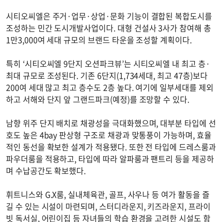
시티오씨엘은 주거·업무·상업·문화 기능이 결합된 복합도시를
조성하는 민간 도시개발사업이다. 대형 건설사 3사가 참여해 총
1만3,000여 세대 규모의 브랜드 타운을 조성할 계획이다.
특히 ‘시티오씨엘 9단지 오션파크뷰’는 시티오씨엘 내 최고 층·
최대 규모로 조성된다. 기존 6단지(1,734세대, 최고 47층)보다
200여 세대 많고 최고 층수도 2층 높다. 여기에 일부세대를 제외
하고 서해와 단지 앞 그랜드파크(예정)를 조망할 수 있다.
남향 위주 단지 배치로 채광성을 극대화했으며, 대부분 타입에 선
호도 높은 4bay 판상형 구조로 채광과 맞통풍이 가능하며, 효율
적인 동선을 확보한 설계가 적용됐다. 또한 전 타입에 드레스룸과
파우더룸을 적용하고, 타입에 따라 알파룸과 팬트리 등을 제공하
며 수납공간도 확보했다.
휘트니스와 G.X룸, 실내체육관, 골프, 사우나 등 여가 활동을 즐
길 수 있는 시설이 마련되며, 스터디라운지, 키즈라운지, 프라이
빗 독서실, 어린이집 등 자녀들의 학습 환경을 고려한 시설도 함