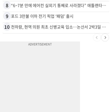
8
“6~7분 만에 에어컨 실외기 통째로 사라졌다” 애틀랜타서 실외기 도난 급증
9
포드 3만불 이하 전기 픽업 ‘패덤’ 출시
10
천하람, 현역 의원 최초 신병교육 입소…논산서 2박3일 생활