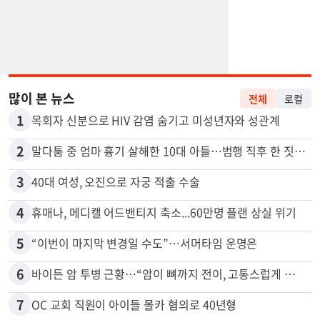
많이 본 뉴스
전체
로컬
1
목회자 신분으로 HIV 감염 숨기고 미성년자와 성관계
2
말다툼 중 엄마 흉기 살해한 10대 아들…범행 직후 한 짓 충격
3
40대 여성, 오진으로 자궁 적출 수술
4
휴매나, 메디캘 어드밴티지 축소...60만명 플랜 상실 위기
5
“이번이 마지막 변경일 수도”…서머타임 운명은
6
바이든 암 투병 근황…“암이 뼈까지 전이, 고통스럽게 투병 중”
7
OC 교회 직원이 아이들 몰카 혐의로 40년형