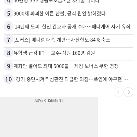
3
취업 잘되는 대학 1위는?…하버드 3위
4
40만명 SSI<생활보조금> 월 331불 깎이나
5
9000채 파괴한 이튼 산불, 공식 원인 밝혀졌다
6
'14년째 도피' 한인 간호사 공개 수배…메디케어 사기 유죄
7
[포커스] 메디캘 대폭 개편…자산한도 84% 축소
8
유학생 급감 IIT… 교수•직원 160명 감원
9
계좌만 열어도 최대 5000불…체킹 보너스 무한 경쟁
10
“경기 중단시켜!” 심판진 다급한 외침…폭염에 야구팬 쓰러졌다