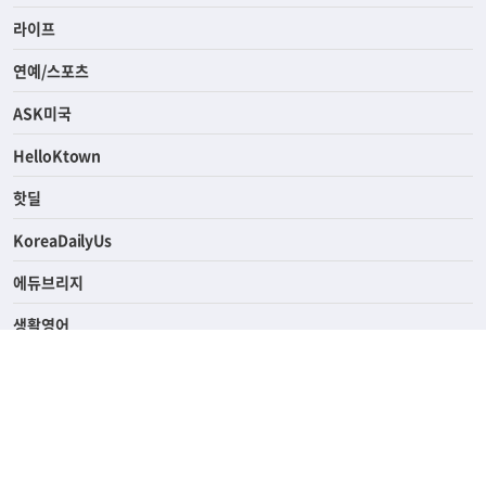
경제
라이프
연예/스포츠
ASK미국
HelloKtown
핫딜
KoreaDailyUs
에듀브리지
생활영어
업소록
의료관광