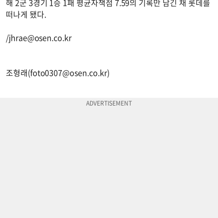
해 2군 3경기 1승 1패 평균자책점 7.59의 기록만 남긴 채 롯데를
떠나게 됐다.
/
jhrae@osen.co.kr
조형래(
foto0307@osen.co.kr
)