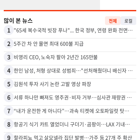
많이 본 뉴스
전체
로컬
1
"65세 복수국적 빗장 푸나"... 한국 정부, 연령 완화 전면 추진
2
5주간 차 안 몰면 최대 600불 지급
3
비영리 CEO, 노숙자 팔아 2년간 165만불
4
한인 남성, 처형 상대로 성범죄…"선처해줬더니 배신자 취급"
5
김원석 투자 사기 논란 고발 영상 파장
6
서류 하나만 빠져도 영주권·비자 거부…심사관 재량권 대폭 확대
7
“내가 운전한 게 아니다”…과속 티켓에 오토파일럿 탓한 운전자
8
항공기 식기 카트 열었더니 구더기·곰팡이…LAX 기내식 업체 논란
9
할라피뇨 먹고 살모넬라 집단 발병…가주 등 27개 주 확산