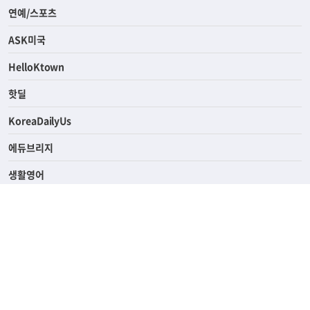
연예/스포츠
ASK미국
HelloKtown
핫딜
KoreaDailyUs
에듀브리지
생활영어
업소록
의료관광
해피빌리지
ABOUT
ADVERTISING
PRIVACY POLICY
TERMS OF SERVICE
윤리경영
고객센터
News Tips & Corrections