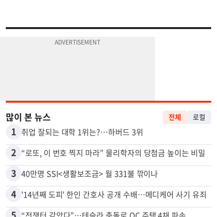
많이 본 뉴스
전체
로컬
1
취업 잘되는 대학 1위는?…하버드 3위
2
“로또, 이 번호 찍지 마라” 물리학자의 당첨금 높이는 비밀
3
40만명 SSI<생활보조금> 월 331불 깎이나
4
'14년째 도피' 한인 간호사 공개 수배…메디케어 사기 유죄
5
“전쟁터 같았다”…테슬라 충돌로 OC 주택 4채 파손