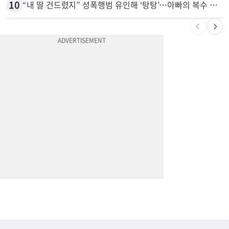
9
9000채 파괴한 이튼 산불, 공식 원인 밝혀졌다
10
“내 딸 건드렸지” 성폭행범 유인해 ‘탕탕’…아빠의 복수 결말