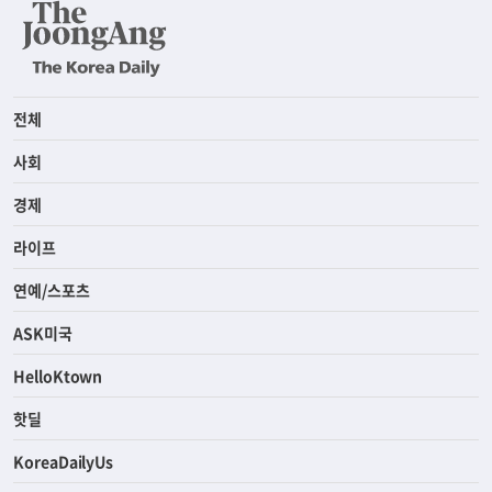
전체
사회
경제
라이프
연예/스포츠
ASK미국
HelloKtown
핫딜