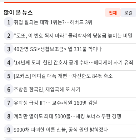
많이 본 뉴스
전체
로컬
1
취업 잘되는 대학 1위는?…하버드 3위
2
“로또, 이 번호 찍지 마라” 물리학자의 당첨금 높이는 비밀
3
40만명 SSI<생활보조금> 월 331불 깎이나
4
'14년째 도피' 한인 간호사 공개 수배…메디케어 사기 유죄
5
[포커스] 메디캘 대폭 개편…자산한도 84% 축소
6
추방된 한국인, 재입국해 또 사기
7
유학생 급감 IIT… 교수•직원 160명 감원
8
계좌만 열어도 최대 5000불…체킹 보너스 무한 경쟁