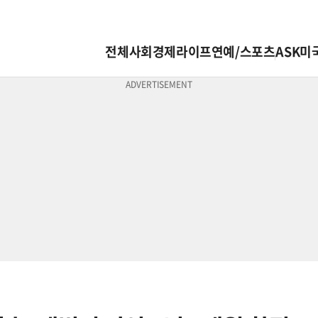
전체
사회
경제
라이프
연예/스포츠
ASK미