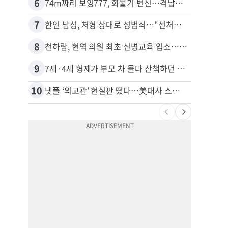
6
16
74m짜리 보잉777, 화물기 변신…격납고서 ‘보물’ 찾는 인천공항
40대
7
17
한인 남성, 처형 상대로 성범죄…"선처해줬더니 배신자 취급"
8
18
천하람, 현역 의원 최초 신병교육 입소…논산서 2박3일 생활
비영리
9
19
7세·4세 형제가 부모 차 몰다 산책하던 여성 들이받아
10
20
넷플 ‘외교관’ 현실판 떴다…美대사 스틸 지키는 ‘신 스틸러’