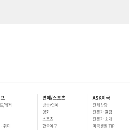
이프
연예/스포츠
ASK미국
프/레저
방송/연예
전체상담
영화
전문가 칼럼