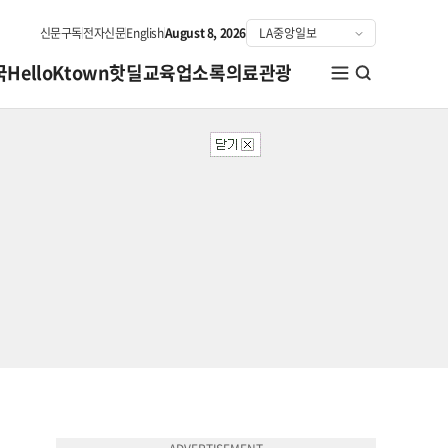
신문구독
전자신문
English
August 8, 2026
국
HelloKtown
핫딜
교육
업소록
의료관광