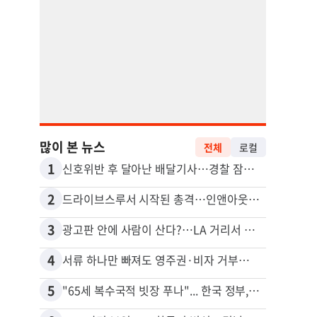
많이 본 뉴스
전체
로컬
1
11
신호위반 후 달아난 배달기사…경찰 잠복해 잡고보니 ‘반전’
2
12
드라이브스루서 시작된 총격…인앤아웃 참사 영상 공개
5주간
3
13
광고판 안에 사람이 산다?…LA 거리서 화제
4
14
서류 하나만 빠져도 영주권·비자 거부…심사관 재량권 대폭 확대
포드 
5
15
"65세 복수국적 빗장 푸나"... 한국 정부, 연령 완화 전면 추진