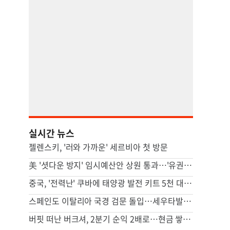
실시간 뉴스
젤렌스키, '러와 가까운' 세르비아 첫 방문
美 '셧다운 방지' 임시예산안 상원 통과…'유권자 ID법'은 좌절
중국, '전력난' 쿠바에 태양광 발전 키트 5천 대 기증
스페인도 이탈리아 국경 검문 돌입…세우타발 갈등 고조
버핏 떠난 버크셔, 2분기 순익 2배로…현금 쌓기서 투자로 전환