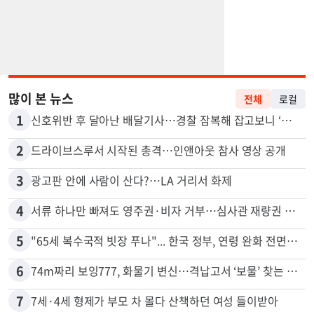
많이 본 뉴스
전체
로컬
1
신호위반 후 달아난 배달기사…경찰 잠복해 잡고보니 ‘반전’
2
드라이브스루서 시작된 총격…인앤아웃 참사 영상 공개
3
광고판 안에 사람이 산다?…LA 거리서 화제
4
서류 하나만 빠져도 영주권·비자 거부…심사관 재량권 대폭 확대
5
"65세 복수국적 빗장 푸나"... 한국 정부, 연령 완화 전면 추진
6
74m짜리 보잉777, 화물기 변신…격납고서 ‘보물’ 찾는 인천공항