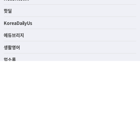
ASK미국
HelloKtown
핫딜
KoreaDailyUs
에듀브리지
생활영어
업소록
의료관광
해피빌리지
ABOUT
ADVERTISING
PRIVACY POLICY
TERMS OF SERVICE
윤리경영
고객센터
News Tips & Corrections
690 Wilshire Place Los Angeles, CA 90005
TEL. (213) 368-2500 FAX. (213) 389-6196
© Joongangilbo USA. All Rights Reserved.