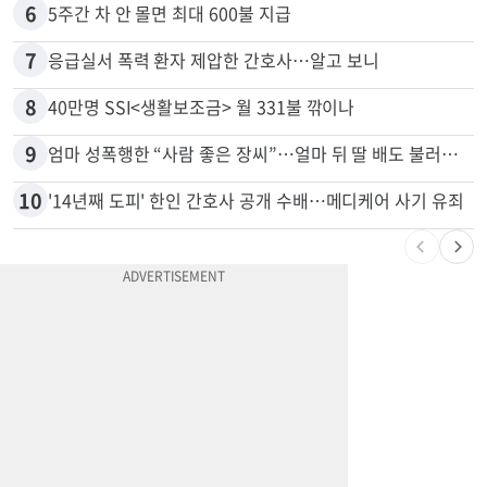
6
5주간 차 안 몰면 최대 600불 지급
7
응급실서 폭력 환자 제압한 간호사…알고 보니
8
40만명 SSI<생활보조금> 월 331불 깎이나
9
엄마 성폭행한 “사람 좋은 장씨”…얼마 뒤 딸 배도 불러왔다
10
'14년째 도피' 한인 간호사 공개 수배…메디케어 사기 유죄