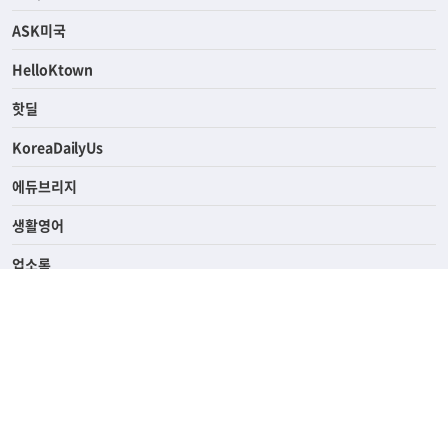
ASK미국
HelloKtown
핫딜
KoreaDailyUs
에듀브리지
생활영어
업소록
의료관광
해피빌리지
ABOUT
ADVERTISING
PRIVACY POLICY
TERMS OF SERVICE
윤리경영
고객센터
News Tips & Corrections
690 Wilshire Place Los Angeles, CA 90005
TEL. (213) 368-2500 FAX. (213) 389-6196