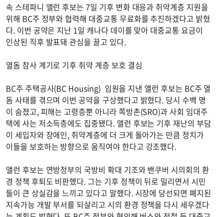
속 스테파니 앨런 후보는 7일 기후 변화 대응과 취약계층 지원을
위해 BC주 정부와 협력해 대중교통 무료화를 추진하겠다고 밝혔
다. 이번 공약은 지난 1일 캐나다 데이를 맞아 대중교통 요금이
인상된 직후 발표돼 관심을 끌고 있다.
열돔 참사 계기로 기후 취약 계층 보호 결심
BC주 주택공사(BC Housing) 임원을 지낸 앨런 후보는 BC주 열
돔 사태를 겪으며 이번 공약을 구상했다고 밝혔다. 당시 수백 명
이 숨졌고, 피해는 고령층뿐 아니라 쪽방촌(SRO)과 사회 임대주
택에 사는 저소득층에도 집중됐다. 앨런 후보는 기후 재난의 부담
이 세입자와 장애인, 취약계층에 더 크게 돌아가는 만큼 정치가
이들을 보호하는 방향으로 움직여야 한다고 강조했다.
앨런 후보는 연방정부의 국방비 확대 기조와 밴쿠버 시의회의 환
경 정책 후퇴도 비판했다. 그는 기후 정책이 뒤로 밀리면서 시민
들이 큰 상실감을 느끼고 있다고 말했다. 시장에 당선되면 폐지된
지속가능 개발 부서를 되살리고 시의 환경 정책을 다시 세우겠다
는 계획도 밝혔다. 또 BC주 정부와 협의해 버스와 전철 등 대중교