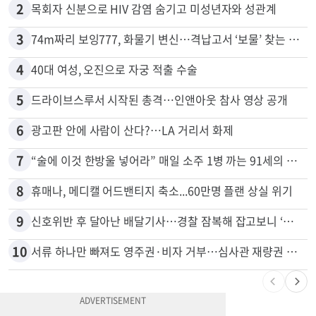
1
천하람, 현역 의원 최초 신병교육 입소…논산서 2박3일 생활
2
목회자 신분으로 HIV 감염 숨기고 미성년자와 성관계
3
74m짜리 보잉777, 화물기 변신…격납고서 ‘보물’ 찾는 인천공항
4
40대 여성, 오진으로 자궁 적출 수술
5
드라이브스루서 시작된 총격…인앤아웃 참사 영상 공개
6
광고판 안에 사람이 산다?…LA 거리서 화제
7
“술에 이것 한방울 넣어라” 매일 소주 1병 까는 91세의 철칙
8
휴매나, 메디캘 어드밴티지 축소...60만명 플랜 상실 위기
9
신호위반 후 달아난 배달기사…경찰 잠복해 잡고보니 ‘반전’
10
서류 하나만 빠져도 영주권·비자 거부…심사관 재량권 대폭 확대