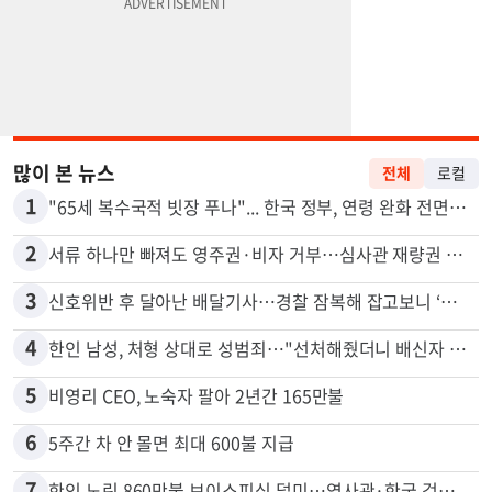
많이 본 뉴스
전체
로컬
1
"65세 복수국적 빗장 푸나"... 한국 정부, 연령 완화 전면 추진
2
서류 하나만 빠져도 영주권·비자 거부…심사관 재량권 대폭 확대
3
신호위반 후 달아난 배달기사…경찰 잠복해 잡고보니 ‘반전’
4
한인 남성, 처형 상대로 성범죄…"선처해줬더니 배신자 취급"
5
비영리 CEO, 노숙자 팔아 2년간 165만불