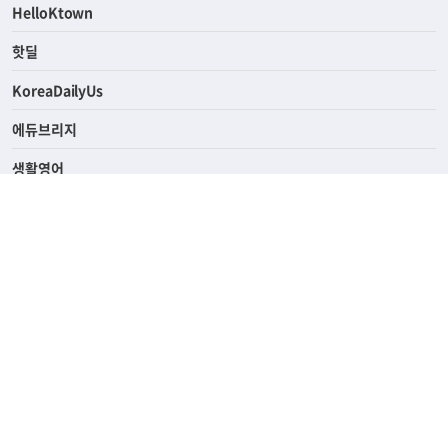
ASK미국
HelloKtown
핫딜
KoreaDailyUs
에듀브리지
생활영어
업소록
의료관광
해피빌리지
ABOUT
ADVERTISING
PRIVACY POLICY
TERMS OF SERVICE
윤리경영
고객센터
News Tips & Corrections
690 Wilshire Place Los Angeles, CA 90005
TEL. (213) 368-2500 FAX. (213) 389-6196