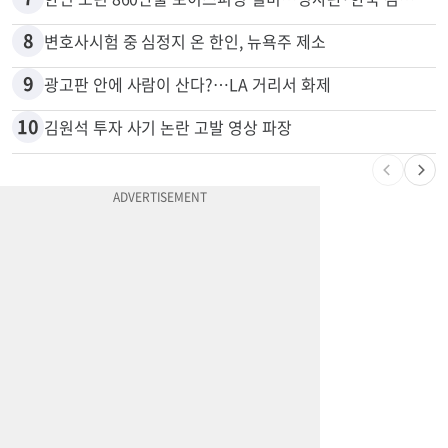
6
5주간 차 안 몰면 최대 600불 지급
7
한인 노린 860만불 보이스피싱 덜미…영사관·한국 검찰 사칭
8
변호사시험 중 심정지 온 한인, 뉴욕주 제소
9
광고판 안에 사람이 산다?…LA 거리서 화제
10
김원석 투자 사기 논란 고발 영상 파장