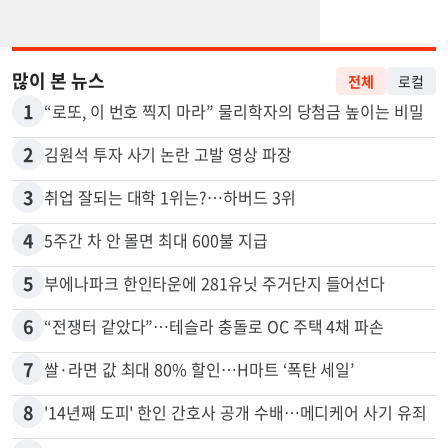
많이 본 뉴스
전체
로컬
1
“로또, 이 번호 찍지 마라” 물리학자의 당첨금 높이는 비밀
2
김원석 투자 사기 논란 고발 영상 파장
3
취업 잘되는 대학 1위는?…하버드 3위
4
5주간 차 안 몰면 최대 600불 지급
5
부에나파크 한인타운에 281유닛 주거단지 들어선다
6
“전쟁터 같았다”…테슬라 충돌로 OC 주택 4채 파손
7
쌀·라면 값 최대 80% 할인…H마트 ‘폭탄 세일’