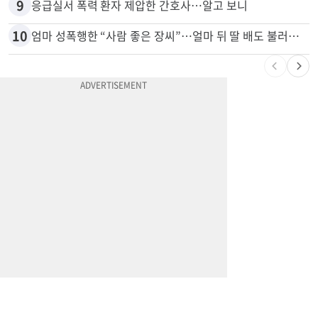
8
'14년째 도피' 한인 간호사 공개 수배…메디케어 사기 유죄
9
응급실서 폭력 환자 제압한 간호사…알고 보니
10
엄마 성폭행한 “사람 좋은 장씨”…얼마 뒤 딸 배도 불러왔다