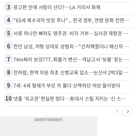
2
드라이브스루서 시작된 총격…인앤아웃 참사 영상 공개
3
광고판 안에 사람이 산다?…LA 거리서 화제
4
"65세 복수국적 빗장 푸나"... 한국 정부, 연령 완화 전면 추진
5
서류 하나만 빠져도 영주권·비자 거부…심사관 재량권 대폭 확대
6
한인 남성, 처형 상대로 성범죄…"선처해줬더니 배신자 취급"
7
74m짜리 보잉777, 화물기 변신…격납고서 ‘보물’ 찾는 인천공항
8
천하람, 현역 의원 최초 신병교육 입소…논산서 2박3일 생활
9
7세·4세 형제가 부모 차 몰다 산책하던 여성 들이받아
10
넷플 ‘외교관’ 현실판 떴다…美대사 스틸 지키는 ‘신 스틸러’