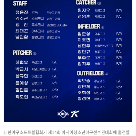
대한야구소프트볼협회가 제14회 아시아청소년야구선수권대회에 출전할