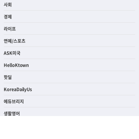
전체
사회
경제
라이프
연예/스포츠
ASK미국
HelloKtown
핫딜
KoreaDailyUs
에듀브리지
생활영어