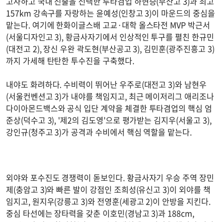
고사하고 국내 진출을 선택한 투타겸업 하현승(부산고 3)과 최고
157km 강속구를 자랑하는 윤예성(인창고 3)이 마운드의 중심을
맡는다. 여기에 한화이글스배 고교·대학 올스타전 MVP 박근서
(서울디자인고 3), 황금사자기에서 인상적인 투구를 펼친 한규민
(대전고 2), 장신 우완 곽도현(부산공고 3), 김민훈(광주진흥고 3)
까지 가세해 탄탄한 투수진을 구축했다.
내야도 화려하다. 수비력이 뛰어난 우주로(대전고 3)와 남현우
(서울컨벤션고 3)가 내야를 책임지고, 최근 메이저리그 애리조나
다이아몬드백스와 공식 입단 계약을 체결한 투타겸업의 핵심 엄
준상(덕수고 3), '제2의 김도영'으로 평가받는 김지우(서울고 3),
강인규(청주고 3)가 공격과 수비에서 핵심 역할을 맡는다.
외야와 포수진도 경쟁력이 돋보인다. 황금사자기 우승 주역 장민
제(충암고 3)와 빠른 발이 강점인 조희성(유신고 3)이 외야를 책
임지고, 원지우(강릉고 3)와 전영훈(세광고 2)이 안방을 지킨다.
중심 타선에는 장타력을 갖춘 이호민(경남고 3)과 188cm,