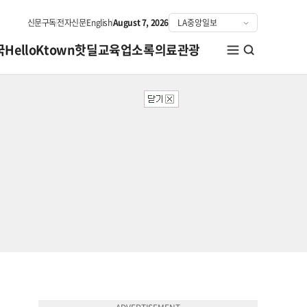
신문구독
전자신문
English
August 7, 2026
국
HelloKtown
핫딜
교육
업소록
의료관광