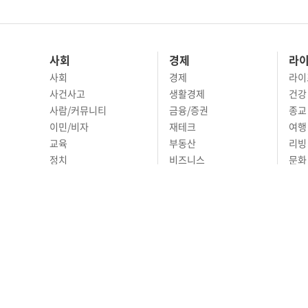
사회
경제
라
사회
경제
라이
사건사고
생활경제
건강
사람/커뮤니티
금융/증권
종교
이민/비자
재테크
여행 
교육
부동산
리빙
정치
비즈니스
문화 
국제
자동차
시니
오피니언
ABOUT
ADVERTISING
P