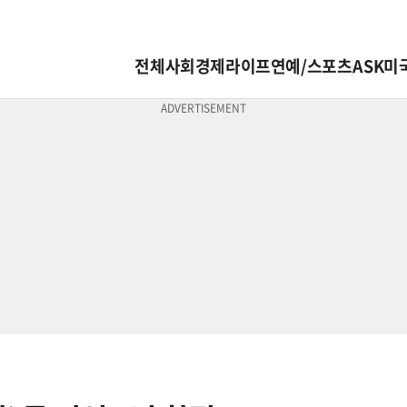
전체
사회
경제
라이프
연예/스포츠
ASK미