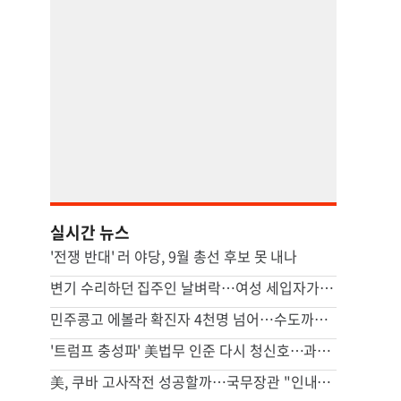
실시간 뉴스
'전쟁 반대' 러 야당, 9월 총선 후보 못 내나
변기 수리하던 집주인 날벼락…여성 세입자가 흉기로 찔렀다
민주콩고 에볼라 확진자 4천명 넘어…수도까지 번질라 비상
'트럼프 충성파' 美법무 인준 다시 청신호…과반 찬성표 확보(종합)
美, 쿠바 고사작전 성공할까…국무장관 "인내와 끈기로 옥죌 것"