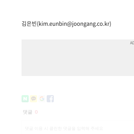
김은빈(
kim.eunbin@joongang.co.kr
)