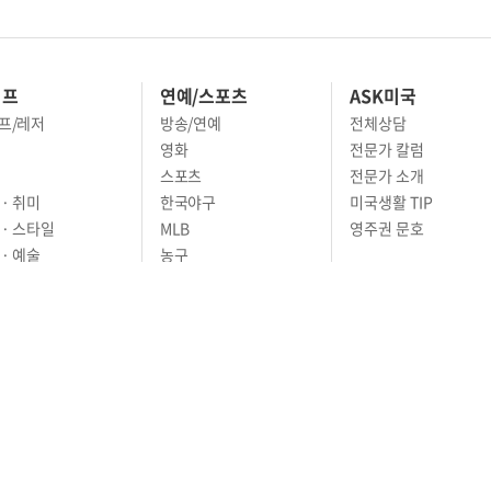
이프
연예/스포츠
ASK미국
프/레저
방송/연예
전체상담
영화
전문가 칼럼
스포츠
전문가 소개
· 취미
한국야구
미국생활 TIP
 · 스타일
MLB
영주권 문호
· 예술
농구
어
풋볼
골프
축구
RIVACY POLICY
TERMS OF SERVICE
윤리경영
고객센터
News Tips & Corrections