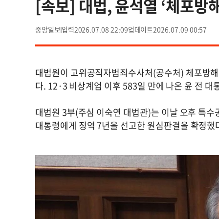
[속보] 대법, 윤석열 ‘체포방해
중앙일보
2026.07.08 22:09
2026.07.09 00:57
대법원이 고위공직자범죄수사처(공수처) 체포방해 등
다. 12·3 비상계엄 이후 583일 만에 나온 윤 전 
대법원 3부(주심 이숙연 대법관)는 이날 오후 특
대통령에게 징역 7년을 선고한 원심판결을 확정했