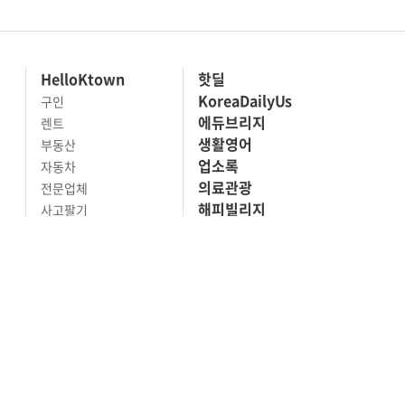
HelloKtown
핫딜
KoreaDailyUs
구인
에듀브리지
렌트
생활영어
부동산
업소록
자동차
의료관광
전문업체
해피빌리지
사고팔기
마켓세일
맛집