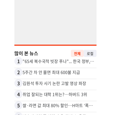
많이 본 뉴스
전체
로컬
1
11
"65세 복수국적 빗장 푸나"... 한국 정부, 연령 완화 전면 추진
2
12
5주간 차 안 몰면 최대 600불 지급
3
13
김원석 투자 사기 논란 고발 영상 파장
4
14
취업 잘되는 대학 1위는?…하버드 3위
5
15
쌀·라면 값 최대 80% 할인…H마트 ‘폭탄 세일’
비영리