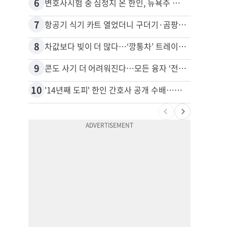
6
16
변호사시험 중 심정지 온 한인, 뉴욕주 제소
7
17
항공기 식기 카트 열었더니 구더기·곰팡이…LAX 기내식 업체 논란
8
18
차값보다 빚이 더 많다…‘깡통차’ 트레이드인 급증
9
19
콘도 사기 더 어려워진다…모든 융자 ‘전체 심사’
10
20
'14년째 도피' 한인 간호사 공개 수배…메디케어 사기 유죄