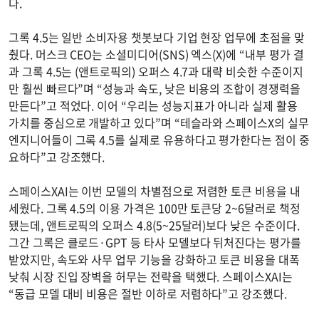
다.
그록 4.5는 일반 소비자용 챗봇보다 기업 현장 업무에 초점을 맞
췄다. 머스크 CEO는 소셜미디어(SNS) 엑스(X)에 “내부 평가 결
과 그록 4.5는 (앤트로픽의) 오퍼스 4.7과 대략 비슷한 수준이지
만 훨씬 빠르다”며 “성능과 속도, 낮은 비용의 조합이 경쟁력을
만든다”고 적었다. 이어 “우리는 성능지표가 아니라 실제 활용
가치를 중심으로 개발하고 있다”며 “테슬라와 스페이스X의 실무
엔지니어들이 그록 4.5를 실제로 유용하다고 평가한다는 점이 중
요하다”고 강조했다.
스페이스XAI는 이번 모델의 차별점으로 저렴한 토큰 비용을 내
세웠다. 그록 4.5의 이용 가격은 100만 토큰당 2~6달러로 책정
됐는데, 앤트로픽의 오퍼스 4.8(5~25달러)보다 낮은 수준이다.
그간 그록은 클로드·GPT 등 타사 모델보다 뒤처진다는 평가를
받았지만, 속도와 사무 업무 기능을 강화하고 토큰 비용을 대폭
낮춰 시장 진입 장벽을 허무는 전략을 택했다. 스페이스XAI는
“동급 모델 대비 비용은 절반 이하로 저렴하다”고 강조했다.