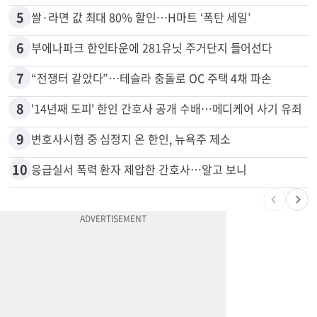
4
5주간 차 안 몰면 최대 600불 지급
5
쌀·라면 값 최대 80% 할인…H마트 ‘폭탄 세일’
6
부에나파크 한인타운에 281유닛 주거단지 들어선다
7
“전쟁터 같았다”…테슬라 충돌로 OC 주택 4채 파손
8
'14년째 도피' 한인 간호사 공개 수배…메디케어 사기 유죄
9
변호사시험 중 심정지 온 한인, 뉴욕주 제소
10
응급실서 폭력 환자 제압한 간호사…알고 보니