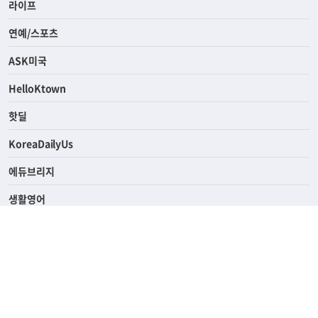
경제
라이프
연예/스포츠
ASK미국
HelloKtown
핫딜
KoreaDailyUs
에듀브리지
생활영어
업소록
의료관광
해피빌리지