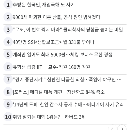
많이 본 뉴스
전체
로컬
1
추방된 한국인, 재입국해 또 사기
2
9000채 파괴한 이튼 산불, 공식 원인 밝혀졌다
3
“로또, 이 번호 찍지 마라” 물리학자의 당첨금 높이는 비밀
4
40만명 SSI<생활보조금> 월 331불 깎이나
5
계좌만 열어도 최대 5000불…체킹 보너스 무한 경쟁
6
유학생 급감 IIT… 교수•직원 160명 감원
7
“경기 중단시켜!” 심판진 다급한 외침…폭염에 야구팬 쓰러졌다
8
[포커스] 메디캘 대폭 개편…자산한도 84% 축소
9
'14년째 도피' 한인 간호사 공개 수배…메디케어 사기 유죄