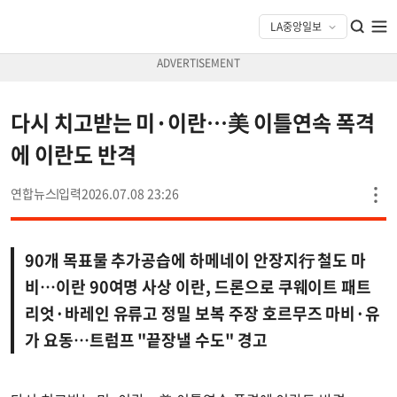
다시 치고받는 미·이란…美 이틀연속 폭격
에 이란도 반격
연합뉴스
2026.07.08 23:26
90개 목표물 추가공습에 하메네이 안장지行 철도 마
비…이란 90여명 사상 이란, 드론으로 쿠웨이트 패트
리엇·바레인 유류고 정밀 보복 주장 호르무즈 마비·유
가 요동…트럼프 "끝장낼 수도" 경고