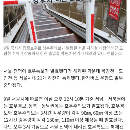
9일 국지성 집중호우로 침수주의보가 발령된 서울 지하철 대림역 인근 도
림천 수위가 상승하자 하천 출입을 막는 차단기가 내려와 있다. 연합뉴스
서울 전역에 호우특보가 발효됐다가 해제된 가운데 목감천ㆍ도
림천 등 서울시내 21개 하천이 통제됐다. 한강버스 운항도 일부
중단됐다.
9일 서울시에 따르면 이날 오후 12시 10분 기준 서남ㆍ서북권에
는 호우경보, 동북ㆍ동남권에는 호우주의보가 발효됐다. 호우경
보와 호우주의보는 3시간 강우량이 각각 90㎜, 60㎜ 이상 또는
12시간 강우량이 각각 180㎜, 110㎜ 이상 예상될 때 발효된다.
다만 오후 3시 기점으로 서울 전역에 내려진 호우특보는 해제됐