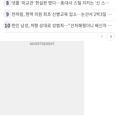
7
7세·4세 형제가 부모 차 몰다 산책하던 여성 들이받아
8
넷플 ‘외교관’ 현실판 떴다…美대사 스틸 지키는 ‘신 스틸러’
9
천하람, 현역 의원 최초 신병교육 입소…논산서 2박3일 생활
10
한인 남성, 처형 상대로 성범죄…"선처해줬더니 배신자 취급"