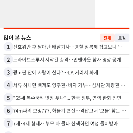
많이 본 뉴스
전체
로컬
1
신호위반 후 달아난 배달기사…경찰 잠복해 잡고보니 ‘반전’
2
드라이브스루서 시작된 총격…인앤아웃 참사 영상 공개
3
광고판 안에 사람이 산다?…LA 거리서 화제
4
서류 하나만 빠져도 영주권·비자 거부…심사관 재량권 대폭 확대
5
"65세 복수국적 빗장 푸나"... 한국 정부, 연령 완화 전면 추진
6
74m짜리 보잉777, 화물기 변신…격납고서 ‘보물’ 찾는 인천공항